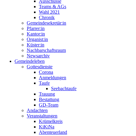
Ausschüsse
Teams & AGs
Wahl 2021
Chronik
Gemeindesekretär:in
Pfarrer:in
Kantor:in
Organist:in
Küster:in
Nachbarschaftsraum
Newsarchiv
Gemeindeleben
Gottesdienste
Corona
Anmeldungen
Taufe
Seebachtaufe
Trauung
Bestattung
GD-Team
Andachten
Veranstaltungen
Krümelkreis
KiKiNa
Abenteuerland