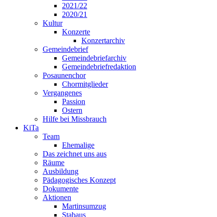
2021/22
2020/21
Kultur
Konzerte
Konzertarchiv
Gemeindebrief
Gemeindebriefarchiv
Gemeindebriefredaktion
Posaunenchor
Chormitglieder
Vergangenes
Passion
Ostern
Hilfe bei Missbrauch
KiTa
Team
Ehemalige
Das zeichnet uns aus
Räume
Ausbildung
Pädagogisches Konzept
Dokumente
Aktionen
Martinsumzug
Stabaus