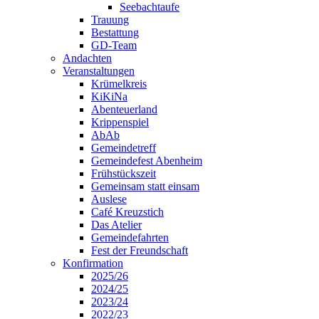
Seebachtaufe
Trauung
Bestattung
GD-Team
Andachten
Veranstaltungen
Krümelkreis
KiKiNa
Abenteuerland
Krippenspiel
AbAb
Gemeindetreff
Gemeindefest Abenheim
Frühstückszeit
Gemeinsam statt einsam
Auslese
Café Kreuzstich
Das Atelier
Gemeindefahrten
Fest der Freundschaft
Konfirmation
2025/26
2024/25
2023/24
2022/23