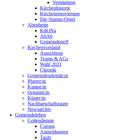
Vermietung
Kirchenhistorie
Kirchenrenovierung
Die Stumm-Orgel
Abenheim
KiKiNa
AbAb
Gemeindetreff
Kirchenvorstand
Ausschüsse
Teams & AGs
Wahl 2021
Chronik
Gemeindesekretär:in
Pfarrer:in
Kantor:in
Organist:in
Küster:in
Nachbarschaftsraum
Newsarchiv
Gemeindeleben
Gottesdienste
Corona
Anmeldungen
Taufe