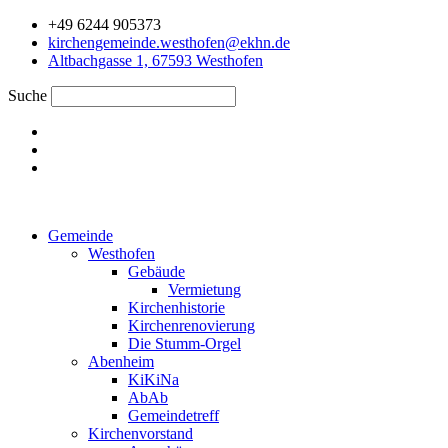
Zum
+49 6244 905373
Inhalt
kirchengemeinde.westhofen@ekhn.de
springen
Altbachgasse 1, 67593 Westhofen
Suche
Gemeinde
Westhofen
Gebäude
Vermietung
Kirchenhistorie
Kirchenrenovierung
Die Stumm-Orgel
Abenheim
KiKiNa
AbAb
Gemeindetreff
Kirchenvorstand