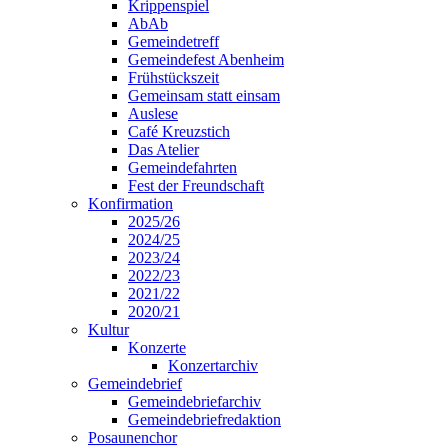
Krippenspiel
AbAb
Gemeindetreff
Gemeindefest Abenheim
Frühstückszeit
Gemeinsam statt einsam
Auslese
Café Kreuzstich
Das Atelier
Gemeindefahrten
Fest der Freundschaft
Konfirmation
2025/26
2024/25
2023/24
2022/23
2021/22
2020/21
Kultur
Konzerte
Konzertarchiv
Gemeindebrief
Gemeindebriefarchiv
Gemeindebriefredaktion
Posaunenchor