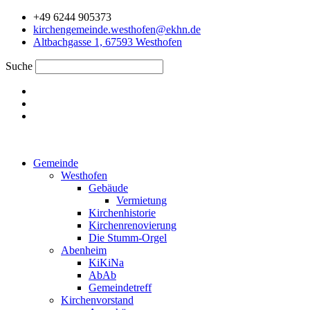
Zum
+49 6244 905373
Inhalt
kirchengemeinde.westhofen@ekhn.de
springen
Altbachgasse 1, 67593 Westhofen
Suche
Gemeinde
Westhofen
Gebäude
Vermietung
Kirchenhistorie
Kirchenrenovierung
Die Stumm-Orgel
Abenheim
KiKiNa
AbAb
Gemeindetreff
Kirchenvorstand