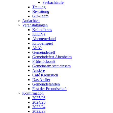
Seebachtaufe
Trauung
Bestattung
GD-Team
Andachten
Veranstaltungen
Krümelkreis
KiKiNa
Abenteuerland
Krippenspiel
AbAb
Gemeindetreff
Gemeindefest Abenheim
Frühstückszeit
Gemeinsam statt einsam
Auslese
Café Kreuzstich
Das Atelier
Gemeindefahrten
Fest der Freundschaft
Konfirmation
2025/26
2024/25
2023/24
2022/23