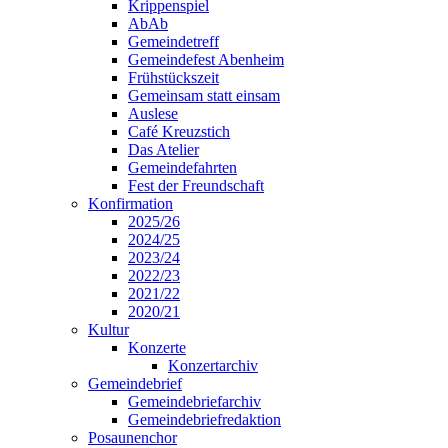
Krippenspiel
AbAb
Gemeindetreff
Gemeindefest Abenheim
Frühstückszeit
Gemeinsam statt einsam
Auslese
Café Kreuzstich
Das Atelier
Gemeindefahrten
Fest der Freundschaft
Konfirmation
2025/26
2024/25
2023/24
2022/23
2021/22
2020/21
Kultur
Konzerte
Konzertarchiv
Gemeindebrief
Gemeindebriefarchiv
Gemeindebriefredaktion
Posaunenchor