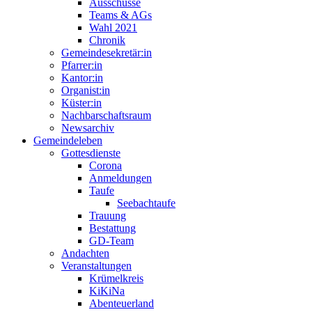
Ausschüsse
Teams & AGs
Wahl 2021
Chronik
Gemeindesekretär:in
Pfarrer:in
Kantor:in
Organist:in
Küster:in
Nachbarschaftsraum
Newsarchiv
Gemeindeleben
Gottesdienste
Corona
Anmeldungen
Taufe
Seebachtaufe
Trauung
Bestattung
GD-Team
Andachten
Veranstaltungen
Krümelkreis
KiKiNa
Abenteuerland