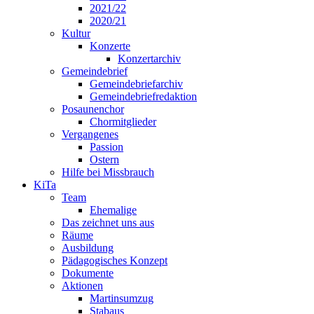
2021/22
2020/21
Kultur
Konzerte
Konzertarchiv
Gemeindebrief
Gemeindebriefarchiv
Gemeindebriefredaktion
Posaunenchor
Chormitglieder
Vergangenes
Passion
Ostern
Hilfe bei Missbrauch
KiTa
Team
Ehemalige
Das zeichnet uns aus
Räume
Ausbildung
Pädagogisches Konzept
Dokumente
Aktionen
Martinsumzug
Stabaus