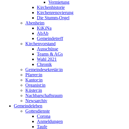
Vermietung
Kirchenhistorie
Kirchenrenovierung
Die Stumm-Orgel
Abenheim
KiKiNa
AbAb
Gemeindetreff
Kirchenvorstand
Ausschüsse
Teams & AGs
Wahl 2021
Chronik
Gemeindesekretär:in
Pfarrer:in
Kantor:in
Organist:in
Küster:in
Nachbarschaftsraum
Newsarchiv
Gemeindeleben
Gottesdienste
Corona
Anmeldungen
Taufe