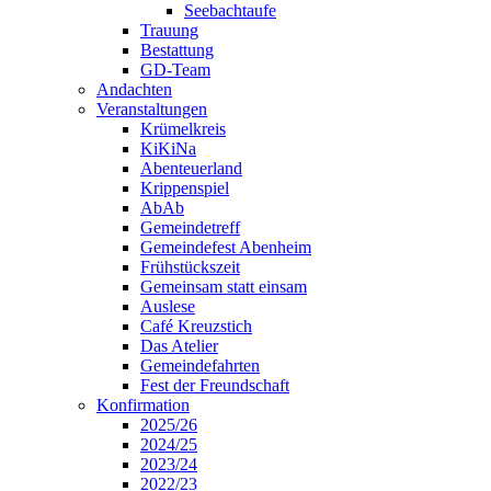
Seebachtaufe
Trauung
Bestattung
GD-Team
Andachten
Veranstaltungen
Krümelkreis
KiKiNa
Abenteuerland
Krippenspiel
AbAb
Gemeindetreff
Gemeindefest Abenheim
Frühstückszeit
Gemeinsam statt einsam
Auslese
Café Kreuzstich
Das Atelier
Gemeindefahrten
Fest der Freundschaft
Konfirmation
2025/26
2024/25
2023/24
2022/23