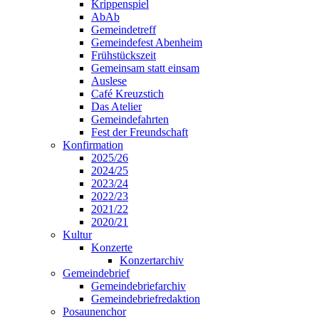
Krippenspiel
AbAb
Gemeindetreff
Gemeindefest Abenheim
Frühstückszeit
Gemeinsam statt einsam
Auslese
Café Kreuzstich
Das Atelier
Gemeindefahrten
Fest der Freundschaft
Konfirmation
2025/26
2024/25
2023/24
2022/23
2021/22
2020/21
Kultur
Konzerte
Konzertarchiv
Gemeindebrief
Gemeindebriefarchiv
Gemeindebriefredaktion
Posaunenchor