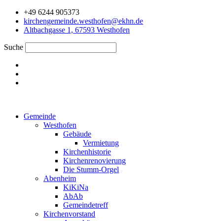
Zum
+49 6244 905373
Inhalt
kirchengemeinde.westhofen@ekhn.de
springen
Altbachgasse 1, 67593 Westhofen
Suche
Gemeinde
Westhofen
Gebäude
Vermietung
Kirchenhistorie
Kirchenrenovierung
Die Stumm-Orgel
Abenheim
KiKiNa
AbAb
Gemeindetreff
Kirchenvorstand