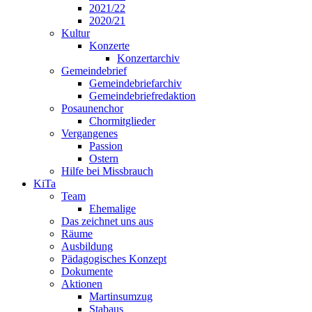
2021/22
2020/21
Kultur
Konzerte
Konzertarchiv
Gemeindebrief
Gemeindebriefarchiv
Gemeindebriefredaktion
Posaunenchor
Chormitglieder
Vergangenes
Passion
Ostern
Hilfe bei Missbrauch
KiTa
Team
Ehemalige
Das zeichnet uns aus
Räume
Ausbildung
Pädagogisches Konzept
Dokumente
Aktionen
Martinsumzug
Stabaus