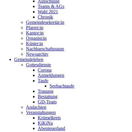
Ausschüsse
Teams & AGs
Wahl 2021
Chronik
Gemeindesekretär:in
Pfarrer:in
Kantor:in
Organist:in
Küster:in
Nachbarschaftsraum
Newsarchiv
Gemeindeleben
Gottesdienste
Corona
Anmeldungen
Taufe
Seebachtaufe
Trauung
Bestattung
GD-Team
Andachten
Veranstaltungen
Krümelkreis
KiKiNa
Abenteuerland