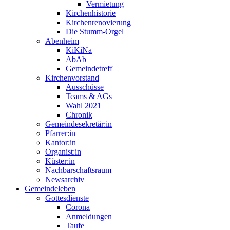
Vermietung
Kirchenhistorie
Kirchenrenovierung
Die Stumm-Orgel
Abenheim
KiKiNa
AbAb
Gemeindetreff
Kirchenvorstand
Ausschüsse
Teams & AGs
Wahl 2021
Chronik
Gemeindesekretär:in
Pfarrer:in
Kantor:in
Organist:in
Küster:in
Nachbarschaftsraum
Newsarchiv
Gemeindeleben
Gottesdienste
Corona
Anmeldungen
Taufe