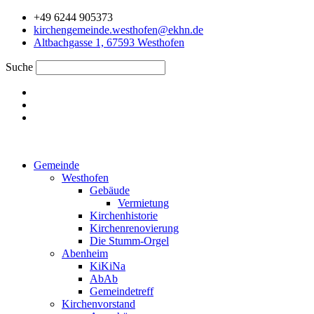
Zum
+49 6244 905373
Inhalt
kirchengemeinde.westhofen@ekhn.de
springen
Altbachgasse 1, 67593 Westhofen
Suche
Gemeinde
Westhofen
Gebäude
Vermietung
Kirchenhistorie
Kirchenrenovierung
Die Stumm-Orgel
Abenheim
KiKiNa
AbAb
Gemeindetreff
Kirchenvorstand