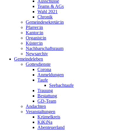
Ausschüsse
Teams & AGs
Wahl 2021
Chronik
Gemeindesekretär:in
Pfarrer:in
Kantor:in
Organist:in
Küster:in
Nachbarschaftsraum
Newsarchiv
Gemeindeleben
Gottesdienste
Corona
Anmeldungen
Taufe
Seebachtaufe
Trauung
Bestattung
GD-Team
Andachten
Veranstaltungen
Krümelkreis
KiKiNa
Abenteuerland