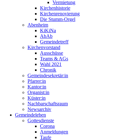
Vermietung
Kirchenhistorie
Kirchenrenovierung
Die Stumm-Orgel
Abenheim
KiKiNa
AbAb
Gemeindetreff
Kirchenvorstand
Ausschüsse
Teams & AGs
Wahl 2021
Chronik
Gemeindesekretär:in
Pfarrer:in
Kantor:in
Organist:in
Küster:in
Nachbarschaftsraum
Newsarchiv
Gemeindeleben
Gottesdienste
Corona
Anmeldungen
Taufe