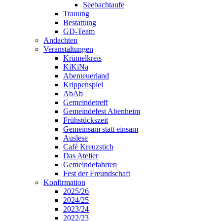
Seebachtaufe
Trauung
Bestattung
GD-Team
Andachten
Veranstaltungen
Krümelkreis
KiKiNa
Abenteuerland
Krippenspiel
AbAb
Gemeindetreff
Gemeindefest Abenheim
Frühstückszeit
Gemeinsam statt einsam
Auslese
Café Kreuzstich
Das Atelier
Gemeindefahrten
Fest der Freundschaft
Konfirmation
2025/26
2024/25
2023/24
2022/23