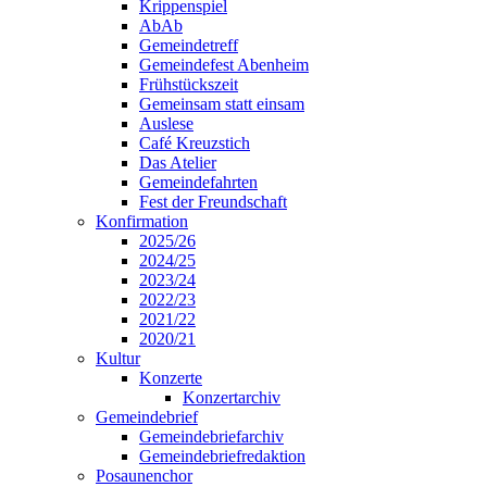
Krippenspiel
AbAb
Gemeindetreff
Gemeindefest Abenheim
Frühstückszeit
Gemeinsam statt einsam
Auslese
Café Kreuzstich
Das Atelier
Gemeindefahrten
Fest der Freundschaft
Konfirmation
2025/26
2024/25
2023/24
2022/23
2021/22
2020/21
Kultur
Konzerte
Konzertarchiv
Gemeindebrief
Gemeindebriefarchiv
Gemeindebriefredaktion
Posaunenchor