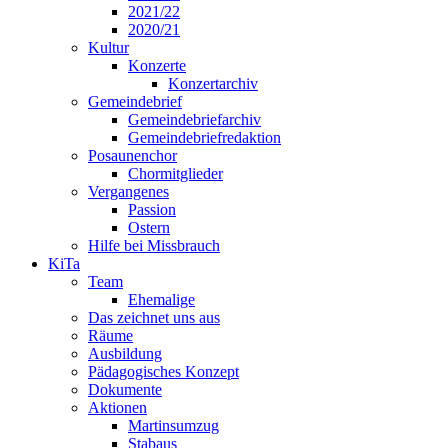
2021/22
2020/21
Kultur
Konzerte
Konzertarchiv
Gemeindebrief
Gemeindebriefarchiv
Gemeindebriefredaktion
Posaunenchor
Chormitglieder
Vergangenes
Passion
Ostern
Hilfe bei Missbrauch
KiTa
Team
Ehemalige
Das zeichnet uns aus
Räume
Ausbildung
Pädagogisches Konzept
Dokumente
Aktionen
Martinsumzug
Stabaus