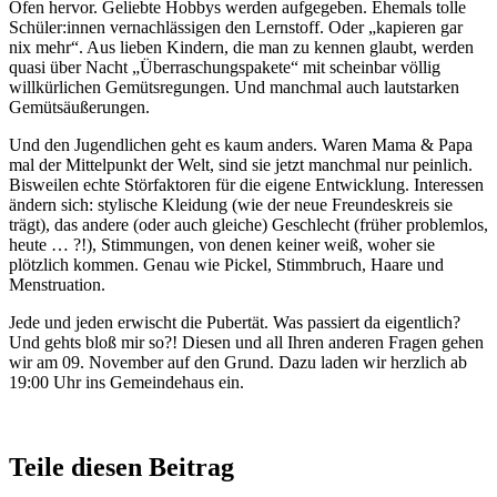
Ofen hervor. Geliebte Hobbys werden aufgegeben. Ehemals tolle
Schüler:innen vernachlässigen den Lernstoff. Oder „kapieren gar
nix mehr“. Aus lieben Kindern, die man zu kennen glaubt, werden
quasi über Nacht „Überraschungspakete“ mit scheinbar völlig
willkürlichen Gemütsregungen. Und manchmal auch lautstarken
Gemütsäußerungen.
Und den Jugendlichen geht es kaum anders. Waren Mama & Papa
mal der Mittelpunkt der Welt, sind sie jetzt manchmal nur peinlich.
Bisweilen echte Störfaktoren für die eigene Entwicklung. Interessen
ändern sich: stylische Kleidung (wie der neue Freundeskreis sie
trägt), das andere (oder auch gleiche) Geschlecht (früher problemlos,
heute … ?!), Stimmungen, von denen keiner weiß, woher sie
plötzlich kommen. Genau wie Pickel, Stimmbruch, Haare und
Menstruation.
Jede und jeden erwischt die Pubertät. Was passiert da eigentlich?
Und gehts bloß mir so?! Diesen und all Ihren anderen Fragen gehen
wir am 09. November auf den Grund. Dazu laden wir herzlich ab
19:00 Uhr ins Gemeindehaus ein.
Teile diesen Beitrag