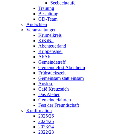
Seebachtaufe
Trauung
Bestattung
GD-Team
Andachten
Veranstaltungen
Krümelkreis
KiKiNa
Abenteuerland
Krippenspiel
AbAb
Gemeindetreff
Gemeindefest Abenheim
Frühstückszeit
Gemeinsam statt einsam
Auslese
Café Kreuzstich
Das Atelier
Gemeindefahrten
Fest der Freundschaft
Konfirmation
2025/26
2024/25
2023/24
2022/23