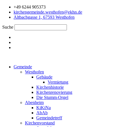
Zum
+49 6244 905373
Inhalt
kirchengemeinde.westhofen@ekhn.de
springen
Altbachgasse 1, 67593 Westhofen
Suche
Gemeinde
Westhofen
Gebäude
Vermietung
Kirchenhistorie
Kirchenrenovierung
Die Stumm-Orgel
Abenheim
KiKiNa
AbAb
Gemeindetreff
Kirchenvorstand