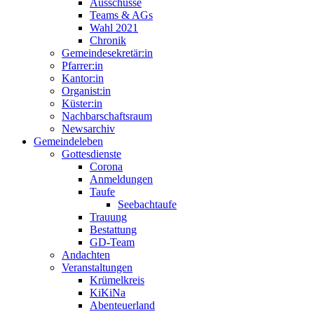
Ausschüsse
Teams & AGs
Wahl 2021
Chronik
Gemeindesekretär:in
Pfarrer:in
Kantor:in
Organist:in
Küster:in
Nachbarschaftsraum
Newsarchiv
Gemeindeleben
Gottesdienste
Corona
Anmeldungen
Taufe
Seebachtaufe
Trauung
Bestattung
GD-Team
Andachten
Veranstaltungen
Krümelkreis
KiKiNa
Abenteuerland