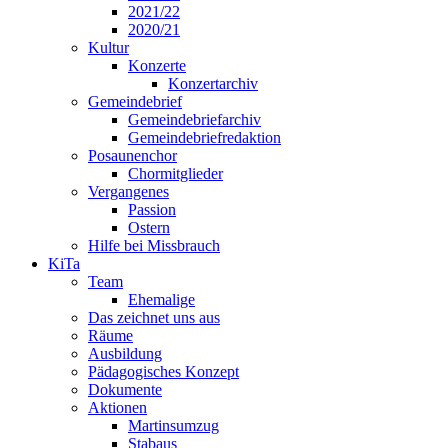
2021/22
2020/21
Kultur
Konzerte
Konzertarchiv
Gemeindebrief
Gemeindebriefarchiv
Gemeindebriefredaktion
Posaunenchor
Chormitglieder
Vergangenes
Passion
Ostern
Hilfe bei Missbrauch
KiTa
Team
Ehemalige
Das zeichnet uns aus
Räume
Ausbildung
Pädagogisches Konzept
Dokumente
Aktionen
Martinsumzug
Stabaus