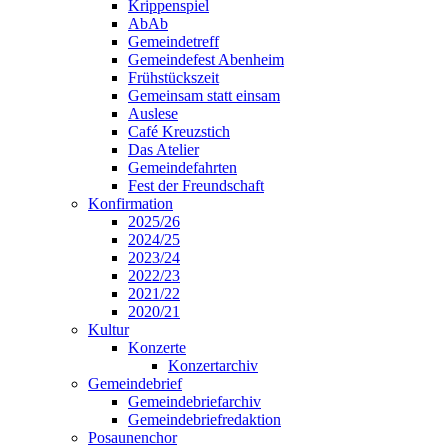
Krippenspiel
AbAb
Gemeindetreff
Gemeindefest Abenheim
Frühstückszeit
Gemeinsam statt einsam
Auslese
Café Kreuzstich
Das Atelier
Gemeindefahrten
Fest der Freundschaft
Konfirmation
2025/26
2024/25
2023/24
2022/23
2021/22
2020/21
Kultur
Konzerte
Konzertarchiv
Gemeindebrief
Gemeindebriefarchiv
Gemeindebriefredaktion
Posaunenchor