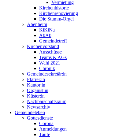
Vermietung
Kirchenhistorie
Kirchenrenovierung
Die Stumm-Orgel
Abenheim
KiKiNa
AbAb
Gemeindetreff
Kirchenvorstand
Ausschüsse
Teams & AGs
Wahl 2021
Chronik
Gemeindesekretär:in
Pfarrer:in
Kantor:in
Organist:in
Küster:in
Nachbarschaftsraum
Newsarchiv
Gemeindeleben
Gottesdienste
Corona
Anmeldungen
Taufe