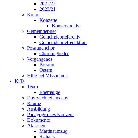
2021/22
2020/21
Kultur
Konzerte
Konzertarchiv
Gemeindebrief
Gemeindebriefarchiv
Gemeindebriefredaktion
Posaunenchor
Chormitglieder
Vergangenes
Passion
Ostern
Hilfe bei Missbrauch
KiTa
Team
Ehemalige
Das zeichnet uns aus
Räume
Ausbildung
Pädagogisches Konzept
Dokumente
Aktionen
Martinsumzug
Stabaus