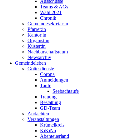
Ausschüsse
Teams & AGs
Wahl 2021
Chronik
Gemeindesekretär:in
Pfarrer:in
Kantor:in
Organist:in
Küster:in
Nachbarschaftsraum
Newsarchiv
Gemeindeleben
Gottesdienste
Corona
Anmeldungen
Taufe
Seebachtaufe
Trauung
Bestattung
GD-Team
Andachten
Veranstaltungen
Krümelkreis
KiKiNa
Abenteuerland