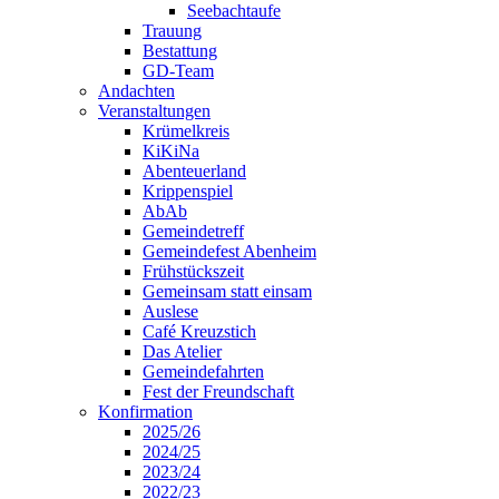
Seebachtaufe
Trauung
Bestattung
GD-Team
Andachten
Veranstaltungen
Krümelkreis
KiKiNa
Abenteuerland
Krippenspiel
AbAb
Gemeindetreff
Gemeindefest Abenheim
Frühstückszeit
Gemeinsam statt einsam
Auslese
Café Kreuzstich
Das Atelier
Gemeindefahrten
Fest der Freundschaft
Konfirmation
2025/26
2024/25
2023/24
2022/23