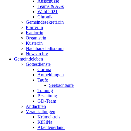
Ausschüsse
Teams & AGs
Wahl 2021
Chronik
Gemeindesekretär:in
Pfarrer:in
Kantor:in
Organist:in
Küster:in
Nachbarschaftsraum
Newsarchiv
Gemeindeleben
Gottesdienste
Corona
Anmeldungen
Taufe
Seebachtaufe
Trauung
Bestattung
GD-Team
Andachten
Veranstaltungen
Krümelkreis
KiKiNa
Abenteuerland