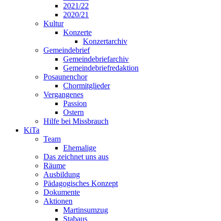
2021/22
2020/21
Kultur
Konzerte
Konzertarchiv
Gemeindebrief
Gemeindebriefarchiv
Gemeindebriefredaktion
Posaunenchor
Chormitglieder
Vergangenes
Passion
Ostern
Hilfe bei Missbrauch
KiTa
Team
Ehemalige
Das zeichnet uns aus
Räume
Ausbildung
Pädagogisches Konzept
Dokumente
Aktionen
Martinsumzug
Stabaus