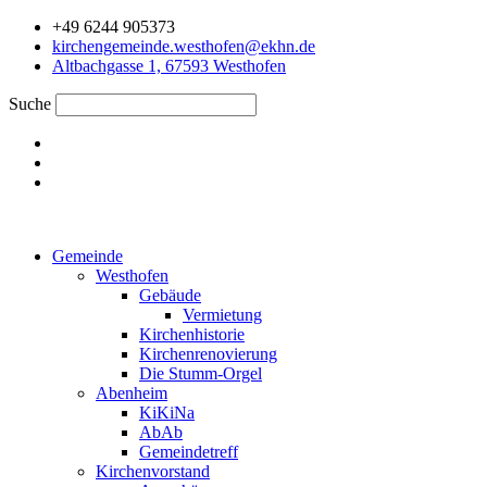
Zum
+49 6244 905373
Inhalt
kirchengemeinde.westhofen@ekhn.de
springen
Altbachgasse 1, 67593 Westhofen
Suche
Gemeinde
Westhofen
Gebäude
Vermietung
Kirchenhistorie
Kirchenrenovierung
Die Stumm-Orgel
Abenheim
KiKiNa
AbAb
Gemeindetreff
Kirchenvorstand