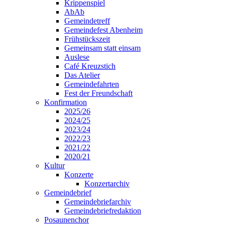
Krippenspiel
AbAb
Gemeindetreff
Gemeindefest Abenheim
Frühstückszeit
Gemeinsam statt einsam
Auslese
Café Kreuzstich
Das Atelier
Gemeindefahrten
Fest der Freundschaft
Konfirmation
2025/26
2024/25
2023/24
2022/23
2021/22
2020/21
Kultur
Konzerte
Konzertarchiv
Gemeindebrief
Gemeindebriefarchiv
Gemeindebriefredaktion
Posaunenchor