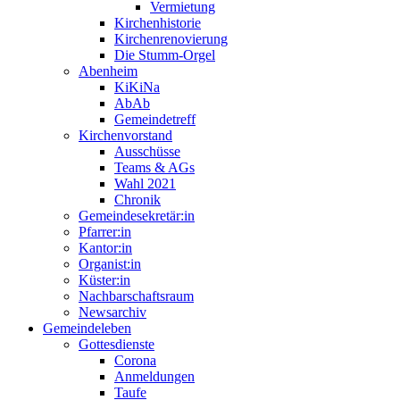
Vermietung
Kirchenhistorie
Kirchenrenovierung
Die Stumm-Orgel
Abenheim
KiKiNa
AbAb
Gemeindetreff
Kirchenvorstand
Ausschüsse
Teams & AGs
Wahl 2021
Chronik
Gemeindesekretär:in
Pfarrer:in
Kantor:in
Organist:in
Küster:in
Nachbarschaftsraum
Newsarchiv
Gemeindeleben
Gottesdienste
Corona
Anmeldungen
Taufe