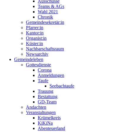
Ausschüsse
Teams & AGs
Wahl 2021
Chronik
Gemeindesekretär:in
Pfarrer:in
Kantor:in
Organist:in
Küster:in
Nachbarschaftsraum
Newsarchiv
Gemeindeleben
Gottesdienste
Corona
Anmeldungen
Taufe
Seebachtaufe
Trauung
Bestattung
GD-Team
Andachten
Veranstaltungen
Krümelkreis
KiKiNa
Abenteuerland