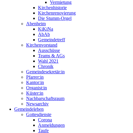
Vermietung
Kirchenhistorie
Kirchenrenovierung
Die Stumm-Orgel
Abenheim
KiKiNa
AbAb
Gemeindetreff
Kirchenvorstand
Ausschüsse
Teams & AGs
Wahl 2021
Chronik
Gemeindesekretär:in
Pfarrer:in
Kantor:in
Organist:in
Küster:in
Nachbarschaftsraum
Newsarchiv
Gemeindeleben
Gottesdienste
Corona
Anmeldungen
Taufe