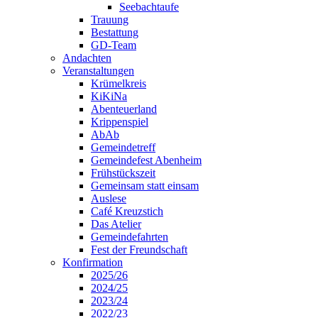
Seebachtaufe
Trauung
Bestattung
GD-Team
Andachten
Veranstaltungen
Krümelkreis
KiKiNa
Abenteuerland
Krippenspiel
AbAb
Gemeindetreff
Gemeindefest Abenheim
Frühstückszeit
Gemeinsam statt einsam
Auslese
Café Kreuzstich
Das Atelier
Gemeindefahrten
Fest der Freundschaft
Konfirmation
2025/26
2024/25
2023/24
2022/23