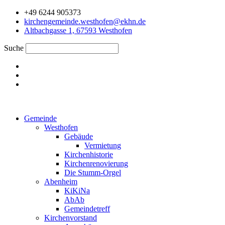
Zum
+49 6244 905373
Inhalt
kirchengemeinde.westhofen@ekhn.de
springen
Altbachgasse 1, 67593 Westhofen
Suche
Gemeinde
Westhofen
Gebäude
Vermietung
Kirchenhistorie
Kirchenrenovierung
Die Stumm-Orgel
Abenheim
KiKiNa
AbAb
Gemeindetreff
Kirchenvorstand