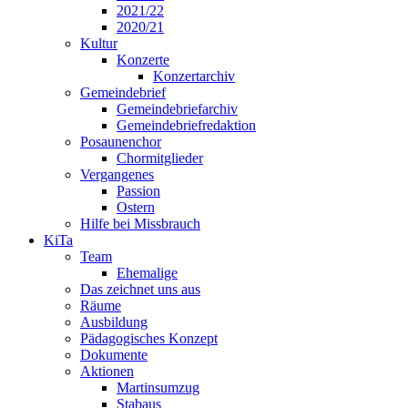
2021/22
2020/21
Kultur
Konzerte
Konzertarchiv
Gemeindebrief
Gemeindebriefarchiv
Gemeindebriefredaktion
Posaunenchor
Chormitglieder
Vergangenes
Passion
Ostern
Hilfe bei Missbrauch
KiTa
Team
Ehemalige
Das zeichnet uns aus
Räume
Ausbildung
Pädagogisches Konzept
Dokumente
Aktionen
Martinsumzug
Stabaus