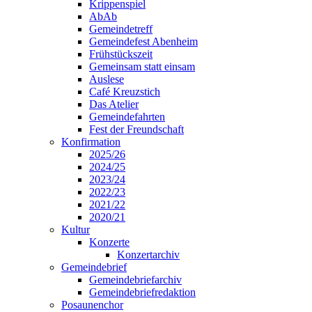
Krippenspiel
AbAb
Gemeindetreff
Gemeindefest Abenheim
Frühstückszeit
Gemeinsam statt einsam
Auslese
Café Kreuzstich
Das Atelier
Gemeindefahrten
Fest der Freundschaft
Konfirmation
2025/26
2024/25
2023/24
2022/23
2021/22
2020/21
Kultur
Konzerte
Konzertarchiv
Gemeindebrief
Gemeindebriefarchiv
Gemeindebriefredaktion
Posaunenchor