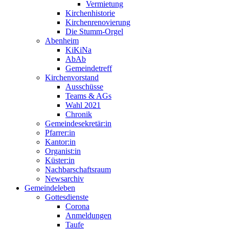
Vermietung
Kirchenhistorie
Kirchenrenovierung
Die Stumm-Orgel
Abenheim
KiKiNa
AbAb
Gemeindetreff
Kirchenvorstand
Ausschüsse
Teams & AGs
Wahl 2021
Chronik
Gemeindesekretär:in
Pfarrer:in
Kantor:in
Organist:in
Küster:in
Nachbarschaftsraum
Newsarchiv
Gemeindeleben
Gottesdienste
Corona
Anmeldungen
Taufe