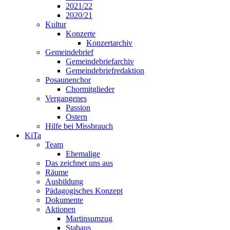
2021/22
2020/21
Kultur
Konzerte
Konzertarchiv
Gemeindebrief
Gemeindebriefarchiv
Gemeindebriefredaktion
Posaunenchor
Chormitglieder
Vergangenes
Passion
Ostern
Hilfe bei Missbrauch
KiTa
Team
Ehemalige
Das zeichnet uns aus
Räume
Ausbildung
Pädagogisches Konzept
Dokumente
Aktionen
Martinsumzug
Stabaus