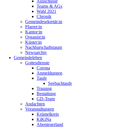
Ausschüsse
Teams & AGs
Wahl 2021
Chronik
Gemeindesekretär:in
Pfarrer:in
Kantor:in
Organist:in
Küster:in
Nachbarschaftsraum
Newsarchiv
Gemeindeleben
Gottesdienste
Corona
Anmeldungen
Taufe
Seebachtaufe
Trauung
Bestattung
GD-Team
Andachten
Veranstaltungen
Krümelkreis
KiKiNa
Abenteuerland