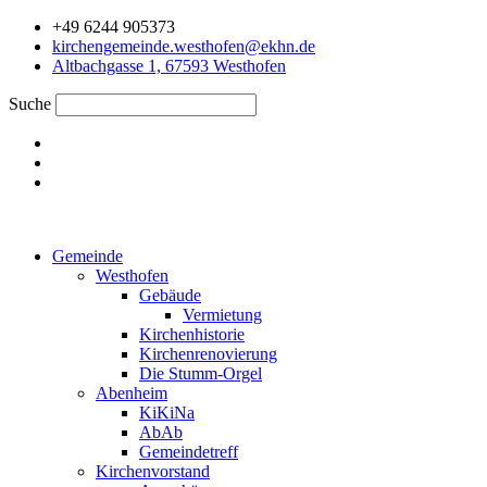
Zum
+49 6244 905373
Inhalt
kirchengemeinde.westhofen@ekhn.de
springen
Altbachgasse 1, 67593 Westhofen
Suche
Gemeinde
Westhofen
Gebäude
Vermietung
Kirchenhistorie
Kirchenrenovierung
Die Stumm-Orgel
Abenheim
KiKiNa
AbAb
Gemeindetreff
Kirchenvorstand