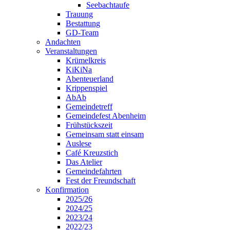
Seebachtaufe
Trauung
Bestattung
GD-Team
Andachten
Veranstaltungen
Krümelkreis
KiKiNa
Abenteuerland
Krippenspiel
AbAb
Gemeindetreff
Gemeindefest Abenheim
Frühstückszeit
Gemeinsam statt einsam
Auslese
Café Kreuzstich
Das Atelier
Gemeindefahrten
Fest der Freundschaft
Konfirmation
2025/26
2024/25
2023/24
2022/23