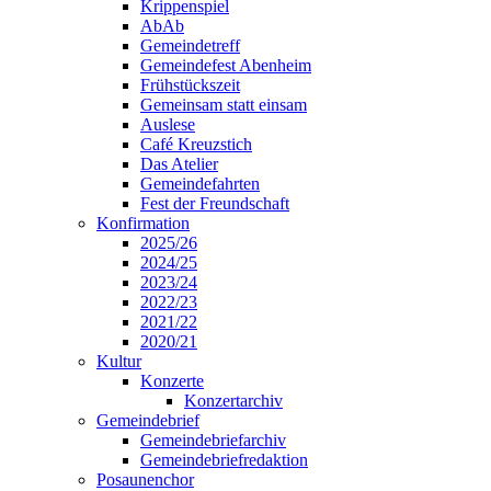
Krippenspiel
AbAb
Gemeindetreff
Gemeindefest Abenheim
Frühstückszeit
Gemeinsam statt einsam
Auslese
Café Kreuzstich
Das Atelier
Gemeindefahrten
Fest der Freundschaft
Konfirmation
2025/26
2024/25
2023/24
2022/23
2021/22
2020/21
Kultur
Konzerte
Konzertarchiv
Gemeindebrief
Gemeindebriefarchiv
Gemeindebriefredaktion
Posaunenchor