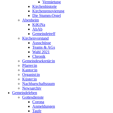
Vermietung
Kirchenhistorie
Kirchenrenovierung
Die Stumm-Orgel
Abenheim
KiKiNa
AbAb
Gemeindetreff
Kirchenvorstand
Ausschüsse
Teams & AGs
Wahl 2021
Chronik
Gemeindesekretär:in
Pfarrer:in
Kantor:in
Organist:in
Küster:in
Nachbarschaftsraum
Newsarchiv
Gemeindeleben
Gottesdienste
Corona
Anmeldungen
Taufe