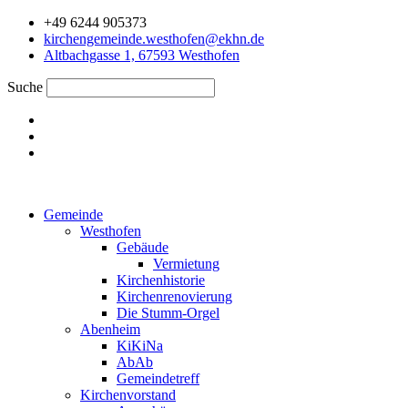
Zum
+49 6244 905373
Inhalt
kirchengemeinde.westhofen@ekhn.de
springen
Altbachgasse 1, 67593 Westhofen
Suche
Gemeinde
Westhofen
Gebäude
Vermietung
Kirchenhistorie
Kirchenrenovierung
Die Stumm-Orgel
Abenheim
KiKiNa
AbAb
Gemeindetreff
Kirchenvorstand