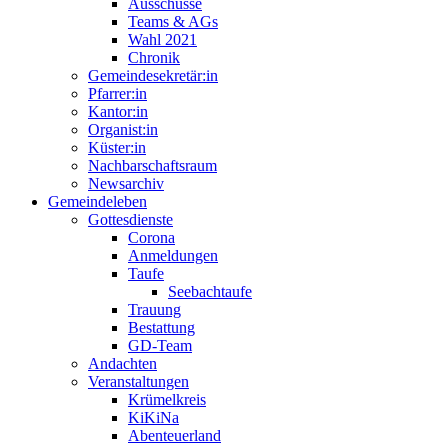
Ausschüsse
Teams & AGs
Wahl 2021
Chronik
Gemeindesekretär:in
Pfarrer:in
Kantor:in
Organist:in
Küster:in
Nachbarschaftsraum
Newsarchiv
Gemeindeleben
Gottesdienste
Corona
Anmeldungen
Taufe
Seebachtaufe
Trauung
Bestattung
GD-Team
Andachten
Veranstaltungen
Krümelkreis
KiKiNa
Abenteuerland