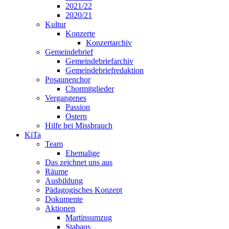
2021/22
2020/21
Kultur
Konzerte
Konzertarchiv
Gemeindebrief
Gemeindebriefarchiv
Gemeindebriefredaktion
Posaunenchor
Chormitglieder
Vergangenes
Passion
Ostern
Hilfe bei Missbrauch
KiTa
Team
Ehemalige
Das zeichnet uns aus
Räume
Ausbildung
Pädagogisches Konzept
Dokumente
Aktionen
Martinsumzug
Stabaus