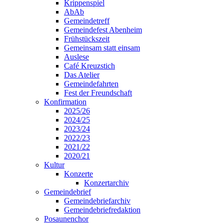
Krippenspiel
AbAb
Gemeindetreff
Gemeindefest Abenheim
Frühstückszeit
Gemeinsam statt einsam
Auslese
Café Kreuzstich
Das Atelier
Gemeindefahrten
Fest der Freundschaft
Konfirmation
2025/26
2024/25
2023/24
2022/23
2021/22
2020/21
Kultur
Konzerte
Konzertarchiv
Gemeindebrief
Gemeindebriefarchiv
Gemeindebriefredaktion
Posaunenchor