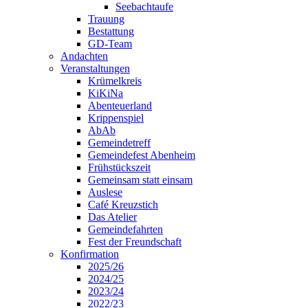
Seebachtaufe
Trauung
Bestattung
GD-Team
Andachten
Veranstaltungen
Krümelkreis
KiKiNa
Abenteuerland
Krippenspiel
AbAb
Gemeindetreff
Gemeindefest Abenheim
Frühstückszeit
Gemeinsam statt einsam
Auslese
Café Kreuzstich
Das Atelier
Gemeindefahrten
Fest der Freundschaft
Konfirmation
2025/26
2024/25
2023/24
2022/23