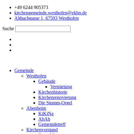
Zum
+49 6244 905373
Inhalt
kirchengemeinde.westhofen@ekhn.de
springen
Altbachgasse 1, 67593 Westhofen
Suche
Gemeinde
Westhofen
Gebäude
Vermietung
Kirchenhistorie
Kirchenrenovierung
Die Stumm-Orgel
Abenheim
KiKiNa
AbAb
Gemeindetreff
Kirchenvorstand