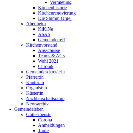
Vermietung
Kirchenhistorie
Kirchenrenovierung
Die Stumm-Orgel
Abenheim
KiKiNa
AbAb
Gemeindetreff
Kirchenvorstand
Ausschüsse
Teams & AGs
Wahl 2021
Chronik
Gemeindesekretär:in
Pfarrer:in
Kantor:in
Organist:in
Küster:in
Nachbarschaftsraum
Newsarchiv
Gemeindeleben
Gottesdienste
Corona
Anmeldungen
Taufe