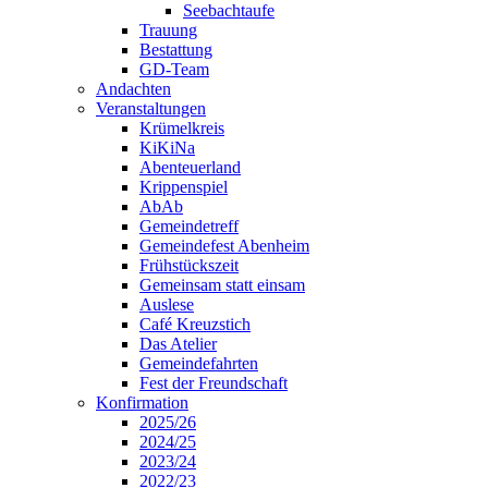
Seebachtaufe
Trauung
Bestattung
GD-Team
Andachten
Veranstaltungen
Krümelkreis
KiKiNa
Abenteuerland
Krippenspiel
AbAb
Gemeindetreff
Gemeindefest Abenheim
Frühstückszeit
Gemeinsam statt einsam
Auslese
Café Kreuzstich
Das Atelier
Gemeindefahrten
Fest der Freundschaft
Konfirmation
2025/26
2024/25
2023/24
2022/23