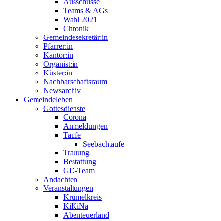
Ausschüsse
Teams & AGs
Wahl 2021
Chronik
Gemeindesekretär:in
Pfarrer:in
Kantor:in
Organist:in
Küster:in
Nachbarschaftsraum
Newsarchiv
Gemeindeleben
Gottesdienste
Corona
Anmeldungen
Taufe
Seebachtaufe
Trauung
Bestattung
GD-Team
Andachten
Veranstaltungen
Krümelkreis
KiKiNa
Abenteuerland