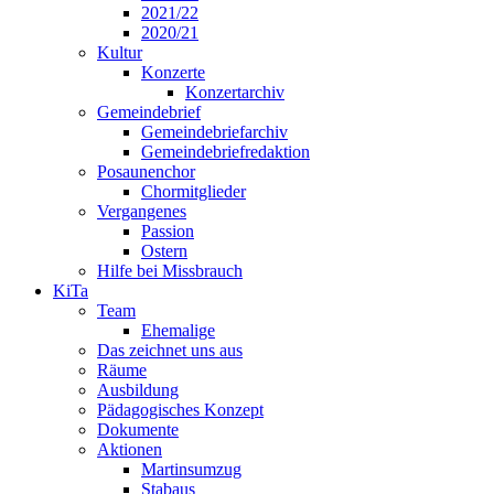
2021/22
2020/21
Kultur
Konzerte
Konzertarchiv
Gemeindebrief
Gemeindebriefarchiv
Gemeindebriefredaktion
Posaunenchor
Chormitglieder
Vergangenes
Passion
Ostern
Hilfe bei Missbrauch
KiTa
Team
Ehemalige
Das zeichnet uns aus
Räume
Ausbildung
Pädagogisches Konzept
Dokumente
Aktionen
Martinsumzug
Stabaus