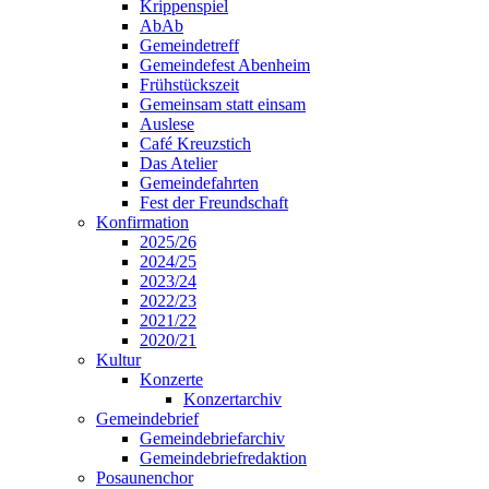
Krippenspiel
AbAb
Gemeindetreff
Gemeindefest Abenheim
Frühstückszeit
Gemeinsam statt einsam
Auslese
Café Kreuzstich
Das Atelier
Gemeindefahrten
Fest der Freundschaft
Konfirmation
2025/26
2024/25
2023/24
2022/23
2021/22
2020/21
Kultur
Konzerte
Konzertarchiv
Gemeindebrief
Gemeindebriefarchiv
Gemeindebriefredaktion
Posaunenchor