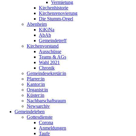
Vermietung
Kirchenhistorie
Kirchenrenovierung
Die Stumm-Orgel
Abenheim
KiKiNa
AbAb
Gemeindetreff
Kirchenvorstand
Ausschüsse
Teams & AGs
Wahl 2021
Chronik
Gemeindesekretär:in
Pfarrer:in
Kantor:in
Organist:in
Küster:in
Nachbarschaftsraum
Newsarchiv
Gemeindeleben
Gottesdienste
Corona
Anmeldungen
Taufe