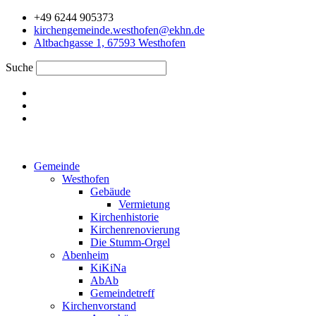
Zum
+49 6244 905373
Inhalt
kirchengemeinde.westhofen@ekhn.de
springen
Altbachgasse 1, 67593 Westhofen
Suche
Gemeinde
Westhofen
Gebäude
Vermietung
Kirchenhistorie
Kirchenrenovierung
Die Stumm-Orgel
Abenheim
KiKiNa
AbAb
Gemeindetreff
Kirchenvorstand