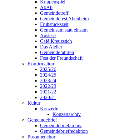
Krippenspiel
AbAb
Gemeindetreff
Gemeindefest Abenheim
Frühstückszeit
Gemeinsam statt einsam
Auslese
Café Kreuzstich
Das Atelier
Gemeindefahrten
Fest der Freundschaft
Konfirmation
2025/26
2024/25
2023/24
2022/23
2021/22
2020/21
Kultur
Konzerte
Konzertarchiv
Gemeindebrief
Gemeindebriefarchiv
Gemeindebriefredaktion
Posaunenchor