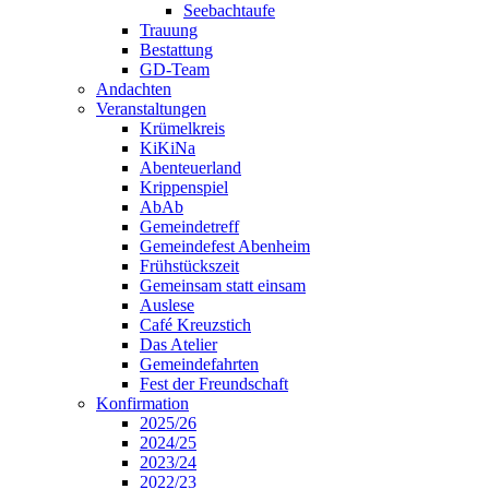
Seebachtaufe
Trauung
Bestattung
GD-Team
Andachten
Veranstaltungen
Krümelkreis
KiKiNa
Abenteuerland
Krippenspiel
AbAb
Gemeindetreff
Gemeindefest Abenheim
Frühstückszeit
Gemeinsam statt einsam
Auslese
Café Kreuzstich
Das Atelier
Gemeindefahrten
Fest der Freundschaft
Konfirmation
2025/26
2024/25
2023/24
2022/23