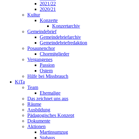
2021/22
2020/21
Kultur
Konzerte
Konzertarchiv
Gemeindebrief
Gemeindebriefarchiv
Gemeindebriefredaktion
Posaunenchor
Chormitglieder
Vergangenes
Passion
Ostern
Hilfe bei Missbrauch
KiTa
Team
Ehemalige
Das zeichnet uns aus
Räume
Ausbildung
Pädagogisches Konzept
Dokumente
Aktionen
Martinsumzug
Stabaus