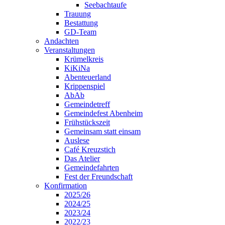
Seebachtaufe
Trauung
Bestattung
GD-Team
Andachten
Veranstaltungen
Krümelkreis
KiKiNa
Abenteuerland
Krippenspiel
AbAb
Gemeindetreff
Gemeindefest Abenheim
Frühstückszeit
Gemeinsam statt einsam
Auslese
Café Kreuzstich
Das Atelier
Gemeindefahrten
Fest der Freundschaft
Konfirmation
2025/26
2024/25
2023/24
2022/23