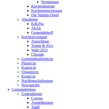
Vermietung
Kirchenhistorie
Kirchenrenovierung
Die Stumm-Orgel
Abenheim
KiKiNa
AbAb
Gemeindetreff
Kirchenvorstand
Ausschüsse
Teams & AGs
Wahl 2021
Chronik
Gemeindesekretär:in
Pfarrer:in
Kantor:in
Organist:in
Küster:in
Nachbarschaftsraum
Newsarchiv
Gemeindeleben
Gottesdienste
Corona
Anmeldungen
Taufe