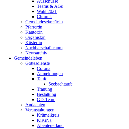
Ausschüsse
Teams & AGs
Wahl 2021
Chronik
Gemeindesekretär:in
Pfarrer:in
Kantor:in
Organist:in
Küster:in
Nachbarschaftsraum
Newsarchiv
Gemeindeleben
Gottesdienste
Corona
Anmeldungen
Taufe
Seebachtaufe
Trauung
Bestattung
GD-Team
Andachten
Veranstaltungen
Krümelkreis
KiKiNa
Abenteuerland