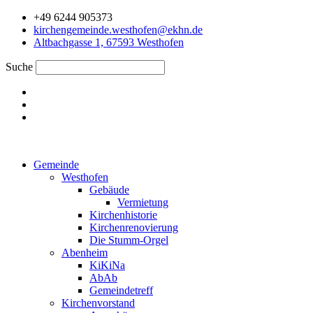
Zum
+49 6244 905373
Inhalt
kirchengemeinde.westhofen@ekhn.de
springen
Altbachgasse 1, 67593 Westhofen
Suche
Gemeinde
Westhofen
Gebäude
Vermietung
Kirchenhistorie
Kirchenrenovierung
Die Stumm-Orgel
Abenheim
KiKiNa
AbAb
Gemeindetreff
Kirchenvorstand