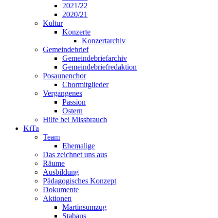
2021/22
2020/21
Kultur
Konzerte
Konzertarchiv
Gemeindebrief
Gemeindebriefarchiv
Gemeindebriefredaktion
Posaunenchor
Chormitglieder
Vergangenes
Passion
Ostern
Hilfe bei Missbrauch
KiTa
Team
Ehemalige
Das zeichnet uns aus
Räume
Ausbildung
Pädagogisches Konzept
Dokumente
Aktionen
Martinsumzug
Stabaus