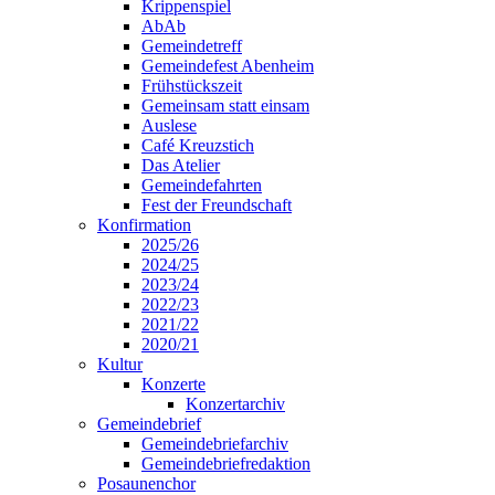
Krippenspiel
AbAb
Gemeindetreff
Gemeindefest Abenheim
Frühstückszeit
Gemeinsam statt einsam
Auslese
Café Kreuzstich
Das Atelier
Gemeindefahrten
Fest der Freundschaft
Konfirmation
2025/26
2024/25
2023/24
2022/23
2021/22
2020/21
Kultur
Konzerte
Konzertarchiv
Gemeindebrief
Gemeindebriefarchiv
Gemeindebriefredaktion
Posaunenchor