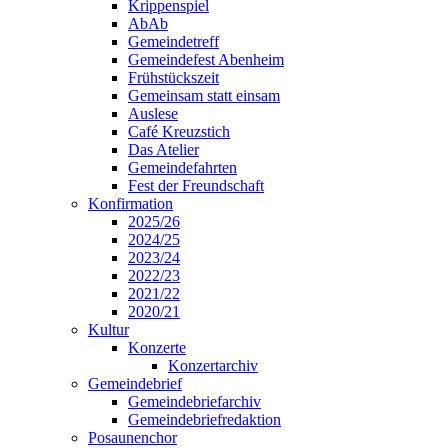
Krippenspiel
AbAb
Gemeindetreff
Gemeindefest Abenheim
Frühstückszeit
Gemeinsam statt einsam
Auslese
Café Kreuzstich
Das Atelier
Gemeindefahrten
Fest der Freundschaft
Konfirmation
2025/26
2024/25
2023/24
2022/23
2021/22
2020/21
Kultur
Konzerte
Konzertarchiv
Gemeindebrief
Gemeindebriefarchiv
Gemeindebriefredaktion
Posaunenchor