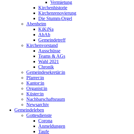
Vermietung
Kirchenhistorie
Kirchenrenovierung
Die Stumm-Orgel
Abenheim
KiKiNa
AbAb
Gemeindetreff
Kirchenvorstand
Ausschüsse
Teams & AGs
Wahl 2021
Chronik
Gemeindesekretär:in
Pfarrer:in
Kantor:in
Organist:in
Küster:in
Nachbarschaftsraum
Newsarchiv
Gemeindeleben
Gottesdienste
Corona
Anmeldungen
Taufe