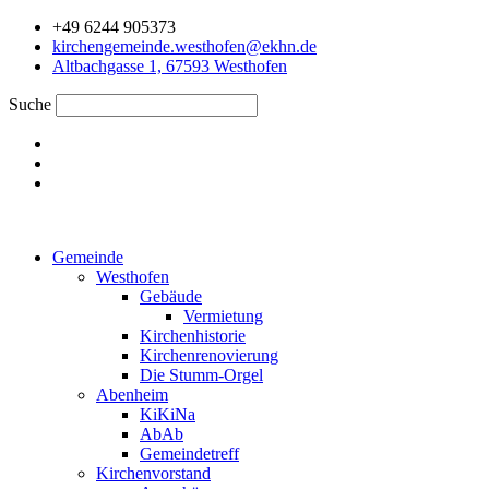
Zum
+49 6244 905373
Inhalt
kirchengemeinde.westhofen@ekhn.de
springen
Altbachgasse 1, 67593 Westhofen
Suche
Gemeinde
Westhofen
Gebäude
Vermietung
Kirchenhistorie
Kirchenrenovierung
Die Stumm-Orgel
Abenheim
KiKiNa
AbAb
Gemeindetreff
Kirchenvorstand