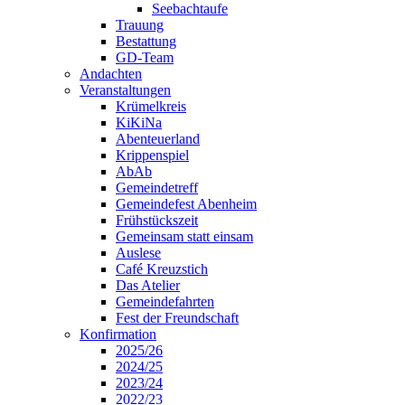
Seebachtaufe
Trauung
Bestattung
GD-Team
Andachten
Veranstaltungen
Krümelkreis
KiKiNa
Abenteuerland
Krippenspiel
AbAb
Gemeindetreff
Gemeindefest Abenheim
Frühstückszeit
Gemeinsam statt einsam
Auslese
Café Kreuzstich
Das Atelier
Gemeindefahrten
Fest der Freundschaft
Konfirmation
2025/26
2024/25
2023/24
2022/23