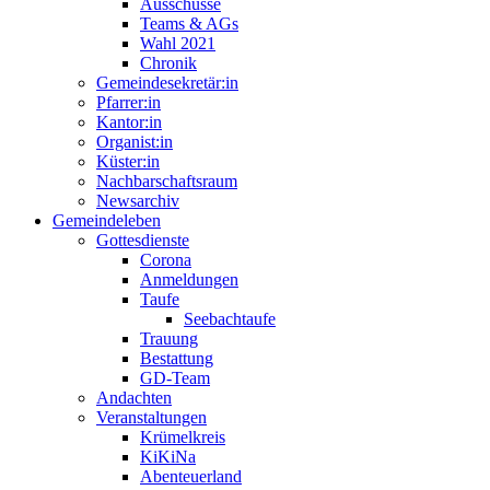
Ausschüsse
Teams & AGs
Wahl 2021
Chronik
Gemeindesekretär:in
Pfarrer:in
Kantor:in
Organist:in
Küster:in
Nachbarschaftsraum
Newsarchiv
Gemeindeleben
Gottesdienste
Corona
Anmeldungen
Taufe
Seebachtaufe
Trauung
Bestattung
GD-Team
Andachten
Veranstaltungen
Krümelkreis
KiKiNa
Abenteuerland