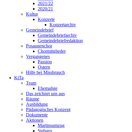
2021/22
2020/21
Kultur
Konzerte
Konzertarchiv
Gemeindebrief
Gemeindebriefarchiv
Gemeindebriefredaktion
Posaunenchor
Chormitglieder
Vergangenes
Passion
Ostern
Hilfe bei Missbrauch
KiTa
Team
Ehemalige
Das zeichnet uns aus
Räume
Ausbildung
Pädagogisches Konzept
Dokumente
Aktionen
Martinsumzug
Stabaus