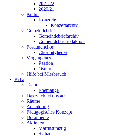
2021/22
2020/21
Kultur
Konzerte
Konzertarchiv
Gemeindebrief
Gemeindebriefarchiv
Gemeindebriefredaktion
Posaunenchor
Chormitglieder
Vergangenes
Passion
Ostern
Hilfe bei Missbrauch
KiTa
Team
Ehemalige
Das zeichnet uns aus
Räume
Ausbildung
Pädagogisches Konzept
Dokumente
Aktionen
Martinsumzug
Stabaus