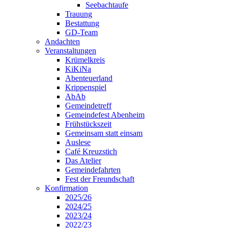
Seebachtaufe
Trauung
Bestattung
GD-Team
Andachten
Veranstaltungen
Krümelkreis
KiKiNa
Abenteuerland
Krippenspiel
AbAb
Gemeindetreff
Gemeindefest Abenheim
Frühstückszeit
Gemeinsam statt einsam
Auslese
Café Kreuzstich
Das Atelier
Gemeindefahrten
Fest der Freundschaft
Konfirmation
2025/26
2024/25
2023/24
2022/23