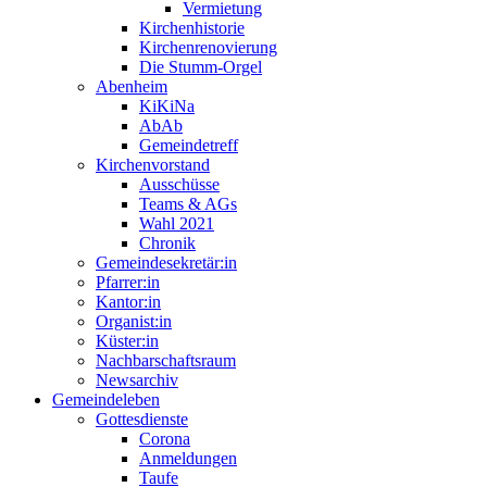
Vermietung
Kirchenhistorie
Kirchenrenovierung
Die Stumm-Orgel
Abenheim
KiKiNa
AbAb
Gemeindetreff
Kirchenvorstand
Ausschüsse
Teams & AGs
Wahl 2021
Chronik
Gemeindesekretär:in
Pfarrer:in
Kantor:in
Organist:in
Küster:in
Nachbarschaftsraum
Newsarchiv
Gemeindeleben
Gottesdienste
Corona
Anmeldungen
Taufe