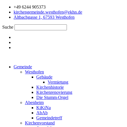
Zum
+49 6244 905373
Inhalt
kirchengemeinde.westhofen@ekhn.de
springen
Altbachgasse 1, 67593 Westhofen
Suche
Gemeinde
Westhofen
Gebäude
Vermietung
Kirchenhistorie
Kirchenrenovierung
Die Stumm-Orgel
Abenheim
KiKiNa
AbAb
Gemeindetreff
Kirchenvorstand