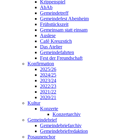
Krippenspiel
AbAb
Gemeindetreff
Gemeindefest Abenheim
Frühstückszeit
Gemeinsam statt einsam
Auslese
Café Kreuzstich
Das Atelier
Gemeindefahrten
Fest der Freundschaft
Konfirmation
2025/26
2024/25
2023/24
2022/23
2021/22
2020/21
Kultur
Konzerte
Konzertarchiv
Gemeindebrief
Gemeindebriefarchiv
Gemeindebriefredaktion
Posaunenchor