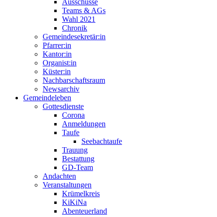
Ausschüsse
Teams & AGs
Wahl 2021
Chronik
Gemeindesekretär:in
Pfarrer:in
Kantor:in
Organist:in
Küster:in
Nachbarschaftsraum
Newsarchiv
Gemeindeleben
Gottesdienste
Corona
Anmeldungen
Taufe
Seebachtaufe
Trauung
Bestattung
GD-Team
Andachten
Veranstaltungen
Krümelkreis
KiKiNa
Abenteuerland