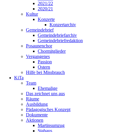
2021/22
2020/21
Kultur
Konzerte
Konzertarchiv
Gemeindebrief
Gemeindebriefarchiv
Gemeindebriefredaktion
Posaunenchor
Chormitglieder
Vergangenes
Passion
Ostern
Hilfe bei Missbrauch
KiTa
Team
Ehemalige
Das zeichnet uns aus
Räume
Ausbildung
Pädagogisches Konzept
Dokumente
Aktionen
Martinsumzug
Stabaus