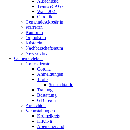
Ausschüsse
Teams & AGs
Wahl 2021
Chronik
Gemeindesekretär:in
Pfarrer:in
Kantor:in
Organist:in
Küster:in
Nachbarschaftsraum
Newsarchiv
Gemeindeleben
Gottesdienste
Corona
Anmeldungen
Taufe
Seebachtaufe
Trauung
Bestattung
GD-Team
Andachten
Veranstaltungen
Krümelkreis
KiKiNa
Abenteuerland