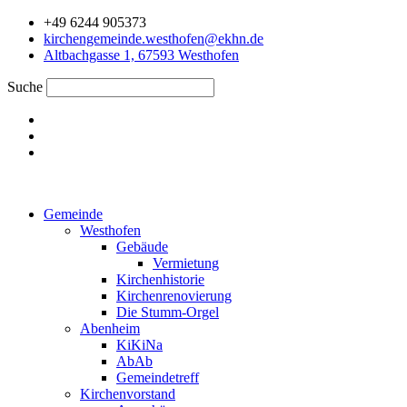
Zum
+49 6244 905373
Inhalt
kirchengemeinde.westhofen@ekhn.de
springen
Altbachgasse 1, 67593 Westhofen
Suche
Gemeinde
Westhofen
Gebäude
Vermietung
Kirchenhistorie
Kirchenrenovierung
Die Stumm-Orgel
Abenheim
KiKiNa
AbAb
Gemeindetreff
Kirchenvorstand