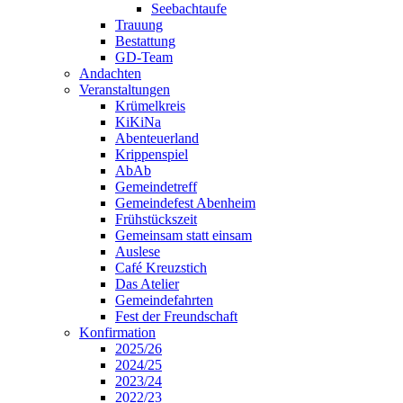
Seebachtaufe
Trauung
Bestattung
GD-Team
Andachten
Veranstaltungen
Krümelkreis
KiKiNa
Abenteuerland
Krippenspiel
AbAb
Gemeindetreff
Gemeindefest Abenheim
Frühstückszeit
Gemeinsam statt einsam
Auslese
Café Kreuzstich
Das Atelier
Gemeindefahrten
Fest der Freundschaft
Konfirmation
2025/26
2024/25
2023/24
2022/23