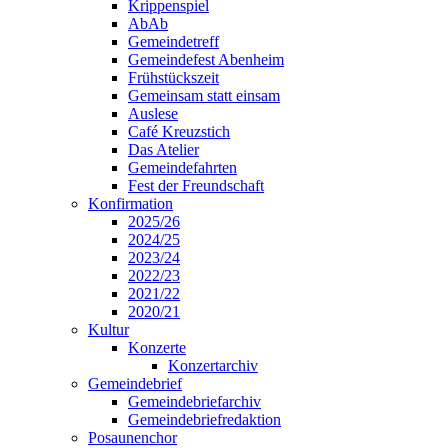
Krippenspiel
AbAb
Gemeindetreff
Gemeindefest Abenheim
Frühstückszeit
Gemeinsam statt einsam
Auslese
Café Kreuzstich
Das Atelier
Gemeindefahrten
Fest der Freundschaft
Konfirmation
2025/26
2024/25
2023/24
2022/23
2021/22
2020/21
Kultur
Konzerte
Konzertarchiv
Gemeindebrief
Gemeindebriefarchiv
Gemeindebriefredaktion
Posaunenchor