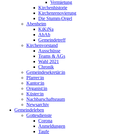
Vermietung
Kirchenhistorie
Kirchenrenovierung
Die Stumm-Orgel
Abenheim
KiKiNa
AbAb
Gemeindetreff
Kirchenvorstand
Ausschüsse
Teams & AGs
Wahl 2021
Chronik
Gemeindesekretär:in
Pfarrer:in
Kantor:in
Organist:in
Küster:in
Nachbarschaftsraum
Newsarchiv
Gemeindeleben
Gottesdienste
Corona
Anmeldungen
Taufe