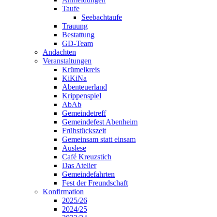
Taufe
Seebachtaufe
Trauung
Bestattung
GD-Team
Andachten
Veranstaltungen
Krümelkreis
KiKiNa
Abenteuerland
Krippenspiel
AbAb
Gemeindetreff
Gemeindefest Abenheim
Frühstückszeit
Gemeinsam statt einsam
Auslese
Café Kreuzstich
Das Atelier
Gemeindefahrten
Fest der Freundschaft
Konfirmation
2025/26
2024/25