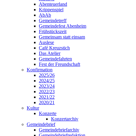
Abenteuerland
Krippenspiel
AbAb
Gemeindetreff
Gemeindefest Abenheim
Frühstückszeit
Gemeinsam statt einsam
Auslese
Café Kreuzstich
Das Atelier
Gemeindefahrten
Fest der Freundschaft
Konfirmation
2025/26
2024/25
2023/24
2022/23
2021/22
2020/21
Kultur
Konzerte
Konzertarchiv
Gemeindebrief
Gemeindebriefarchiv
Gemeindebriefredaktion