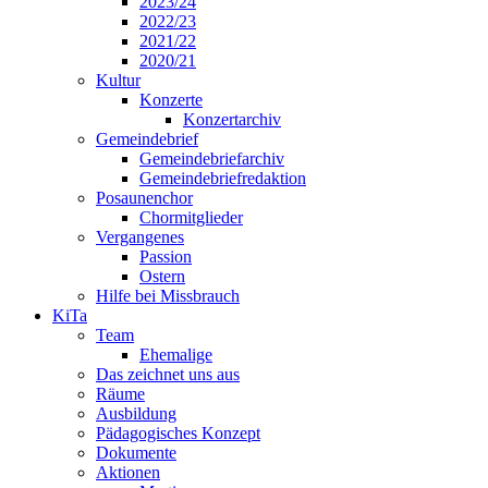
2023/24
2022/23
2021/22
2020/21
Kultur
Konzerte
Konzertarchiv
Gemeindebrief
Gemeindebriefarchiv
Gemeindebriefredaktion
Posaunenchor
Chormitglieder
Vergangenes
Passion
Ostern
Hilfe bei Missbrauch
KiTa
Team
Ehemalige
Das zeichnet uns aus
Räume
Ausbildung
Pädagogisches Konzept
Dokumente
Aktionen