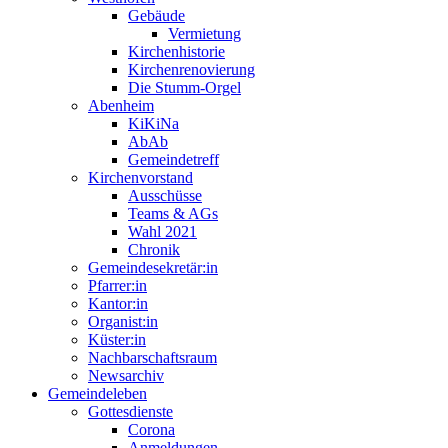
Gebäude
Vermietung
Kirchenhistorie
Kirchenrenovierung
Die Stumm-Orgel
Abenheim
KiKiNa
AbAb
Gemeindetreff
Kirchenvorstand
Ausschüsse
Teams & AGs
Wahl 2021
Chronik
Gemeindesekretär:in
Pfarrer:in
Kantor:in
Organist:in
Küster:in
Nachbarschaftsraum
Newsarchiv
Gemeindeleben
Gottesdienste
Corona
Anmeldungen