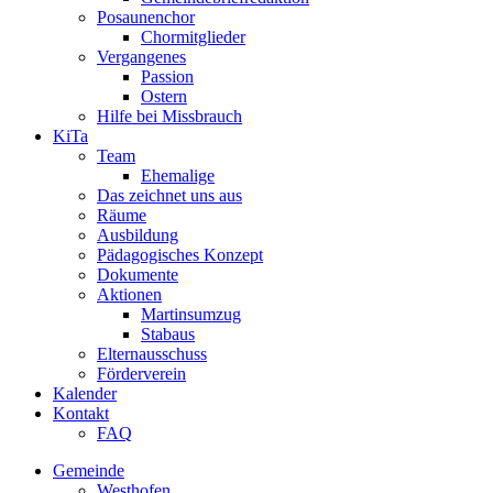
Posaunenchor
Chormitglieder
Vergangenes
Passion
Ostern
Hilfe bei Missbrauch
KiTa
Team
Ehemalige
Das zeichnet uns aus
Räume
Ausbildung
Pädagogisches Konzept
Dokumente
Aktionen
Martinsumzug
Stabaus
Elternausschuss
Förderverein
Kalender
Kontakt
FAQ
Gemeinde
Westhofen