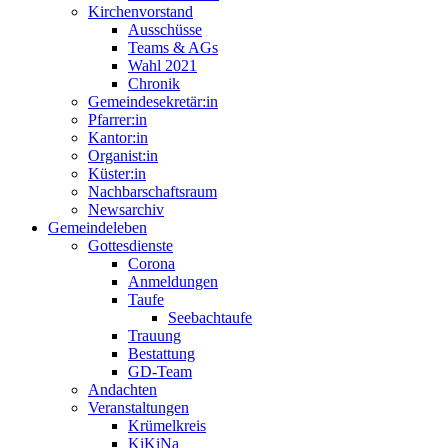
Kirchenvorstand
Ausschüsse
Teams & AGs
Wahl 2021
Chronik
Gemeindesekretär:in
Pfarrer:in
Kantor:in
Organist:in
Küster:in
Nachbarschaftsraum
Newsarchiv
Gemeindeleben
Gottesdienste
Corona
Anmeldungen
Taufe
Seebachtaufe
Trauung
Bestattung
GD-Team
Andachten
Veranstaltungen
Krümelkreis
KiKiNa