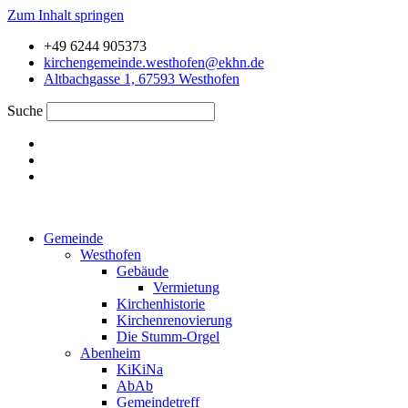
Zum Inhalt springen
+49 6244 905373
kirchengemeinde.westhofen@ekhn.de
Altbachgasse 1, 67593 Westhofen
Suche
Gemeinde
Westhofen
Gebäude
Vermietung
Kirchenhistorie
Kirchenrenovierung
Die Stumm-Orgel
Abenheim
KiKiNa
AbAb
Gemeindetreff