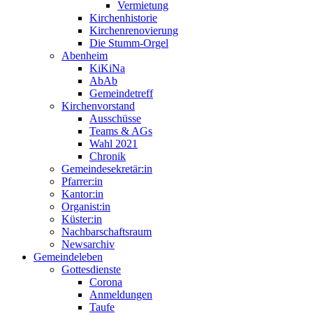
Vermietung
Kirchenhistorie
Kirchenrenovierung
Die Stumm-Orgel
Abenheim
KiKiNa
AbAb
Gemeindetreff
Kirchenvorstand
Ausschüsse
Teams & AGs
Wahl 2021
Chronik
Gemeindesekretär:in
Pfarrer:in
Kantor:in
Organist:in
Küster:in
Nachbarschaftsraum
Newsarchiv
Gemeindeleben
Gottesdienste
Corona
Anmeldungen
Taufe