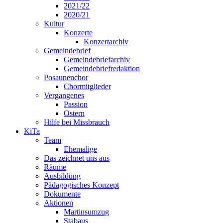
2021/22
2020/21
Kultur
Konzerte
Konzertarchiv
Gemeindebrief
Gemeindebriefarchiv
Gemeindebriefredaktion
Posaunenchor
Chormitglieder
Vergangenes
Passion
Ostern
Hilfe bei Missbrauch
KiTa
Team
Ehemalige
Das zeichnet uns aus
Räume
Ausbildung
Pädagogisches Konzept
Dokumente
Aktionen
Martinsumzug
Stabaus