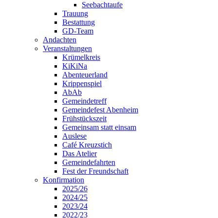
Seebachtaufe
Trauung
Bestattung
GD-Team
Andachten
Veranstaltungen
Krümelkreis
KiKiNa
Abenteuerland
Krippenspiel
AbAb
Gemeindetreff
Gemeindefest Abenheim
Frühstückszeit
Gemeinsam statt einsam
Auslese
Café Kreuzstich
Das Atelier
Gemeindefahrten
Fest der Freundschaft
Konfirmation
2025/26
2024/25
2023/24
2022/23