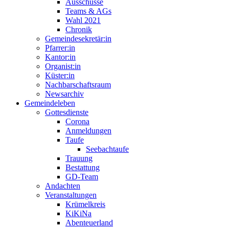
Ausschüsse
Teams & AGs
Wahl 2021
Chronik
Gemeindesekretär:in
Pfarrer:in
Kantor:in
Organist:in
Küster:in
Nachbarschaftsraum
Newsarchiv
Gemeindeleben
Gottesdienste
Corona
Anmeldungen
Taufe
Seebachtaufe
Trauung
Bestattung
GD-Team
Andachten
Veranstaltungen
Krümelkreis
KiKiNa
Abenteuerland