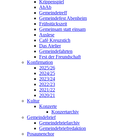
Krippenspiel
AbAb
Gemeindetreff
Gemeindefest Abenheim
Frühstückszeit
Gemeinsam statt einsam
Auslese
Café Kreuzstich
Das Atelier
Gemeindefahrten
Fest der Freundschaft
Konfirmation
2025/26
2024/25
2023/24
2022/23
2021/22
2020/21
Kultur
Konzerte
Konzertarchiv
Gemeindebrief
Gemeindebriefarchiv
Gemeindebriefredaktion
Posaunenchor