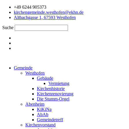
Zum
+49 6244 905373
Inhalt
kirchengemeinde.westhofen@ekhn.de
springen
Altbachgasse 1, 67593 Westhofen
Suche
Gemeinde
Westhofen
Gebäude
Vermietung
Kirchenhistorie
Kirchenrenovierung
Die Stumm-Orgel
Abenheim
KiKiNa
AbAb
Gemeindetreff
Kirchenvorstand