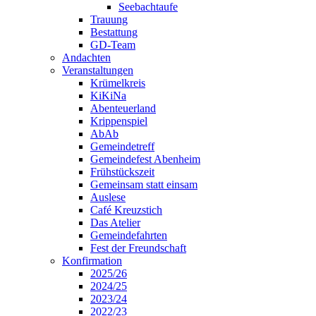
Seebachtaufe
Trauung
Bestattung
GD-Team
Andachten
Veranstaltungen
Krümelkreis
KiKiNa
Abenteuerland
Krippenspiel
AbAb
Gemeindetreff
Gemeindefest Abenheim
Frühstückszeit
Gemeinsam statt einsam
Auslese
Café Kreuzstich
Das Atelier
Gemeindefahrten
Fest der Freundschaft
Konfirmation
2025/26
2024/25
2023/24
2022/23