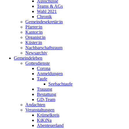
Ausschüsse
Teams & AGs
Wahl 2021
Chronik
Gemeindesekretär:in
Pfarrer:in
Kantor:in
Organist:in
Küster:in
Nachbarschaftsraum
Newsarchiv
Gemeindeleben
Gottesdienste
Corona
Anmeldungen
Taufe
Seebachtaufe
Trauung
Bestattung
GD-Team
Andachten
Veranstaltungen
Krümelkreis
KiKiNa
Abenteuerland