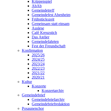
Krippenspiel
AbAb
Gemeindetreff
Gemeindefest Abenheim
Frühstückszeit
Gemeinsam statt einsam
Auslese
Café Kreuzstich
Das Atelier
Gemeindefahrten
Fest der Freundschaft
Konfirmation
2025/26
2024/25
2023/24
2022/23
2021/22
2020/21
Kultur
Konzerte
Konzertarchiv
Gemeindebrief
Gemeindebriefarchiv
Gemeindebriefredaktion
Posaunenchor