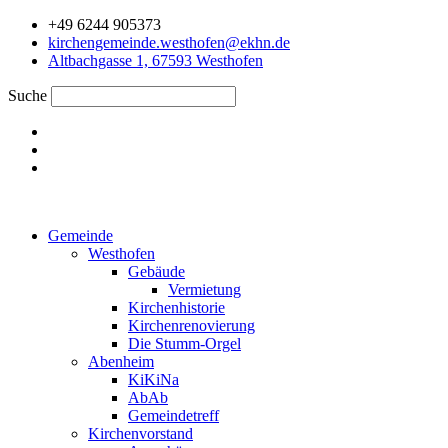
Zum
+49 6244 905373
Inhalt
kirchengemeinde.westhofen@ekhn.de
springen
Altbachgasse 1, 67593 Westhofen
Suche
Gemeinde
Westhofen
Gebäude
Vermietung
Kirchenhistorie
Kirchenrenovierung
Die Stumm-Orgel
Abenheim
KiKiNa
AbAb
Gemeindetreff
Kirchenvorstand