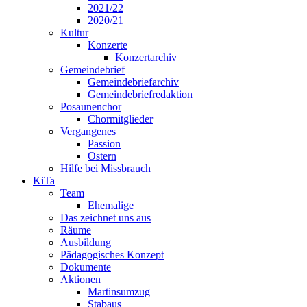
2021/22
2020/21
Kultur
Konzerte
Konzertarchiv
Gemeindebrief
Gemeindebriefarchiv
Gemeindebriefredaktion
Posaunenchor
Chormitglieder
Vergangenes
Passion
Ostern
Hilfe bei Missbrauch
KiTa
Team
Ehemalige
Das zeichnet uns aus
Räume
Ausbildung
Pädagogisches Konzept
Dokumente
Aktionen
Martinsumzug
Stabaus