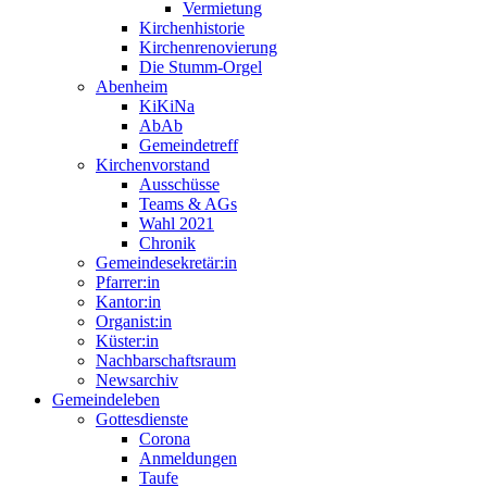
Vermietung
Kirchenhistorie
Kirchenrenovierung
Die Stumm-Orgel
Abenheim
KiKiNa
AbAb
Gemeindetreff
Kirchenvorstand
Ausschüsse
Teams & AGs
Wahl 2021
Chronik
Gemeindesekretär:in
Pfarrer:in
Kantor:in
Organist:in
Küster:in
Nachbarschaftsraum
Newsarchiv
Gemeindeleben
Gottesdienste
Corona
Anmeldungen
Taufe