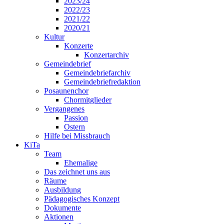
2023/24
2022/23
2021/22
2020/21
Kultur
Konzerte
Konzertarchiv
Gemeindebrief
Gemeindebriefarchiv
Gemeindebriefredaktion
Posaunenchor
Chormitglieder
Vergangenes
Passion
Ostern
Hilfe bei Missbrauch
KiTa
Team
Ehemalige
Das zeichnet uns aus
Räume
Ausbildung
Pädagogisches Konzept
Dokumente
Aktionen