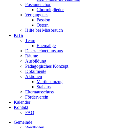
Posaunenchor
Chormitglieder
Vergangenes
Passion
Ostern
Hilfe bei Missbrauch
KiTa
Team
Ehemalige
Das zeichnet uns aus
Räume
Ausbildung
Pädagogisches Konzept
Dokumente
Aktionen
Martinsumzug
Stabaus
Elternausschuss
Förderverein
Kalender
Kontakt
FAQ
Gemeinde
Westhofen