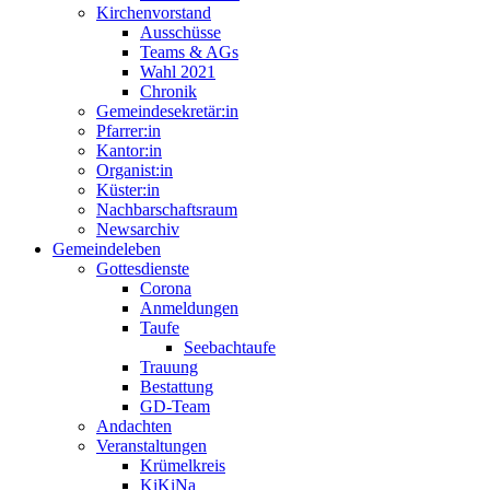
Kirchenvorstand
Ausschüsse
Teams & AGs
Wahl 2021
Chronik
Gemeindesekretär:in
Pfarrer:in
Kantor:in
Organist:in
Küster:in
Nachbarschaftsraum
Newsarchiv
Gemeindeleben
Gottesdienste
Corona
Anmeldungen
Taufe
Seebachtaufe
Trauung
Bestattung
GD-Team
Andachten
Veranstaltungen
Krümelkreis
KiKiNa