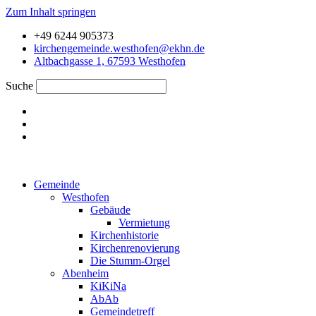
Zum Inhalt springen
+49 6244 905373
kirchengemeinde.westhofen@ekhn.de
Altbachgasse 1, 67593 Westhofen
Suche
Gemeinde
Westhofen
Gebäude
Vermietung
Kirchenhistorie
Kirchenrenovierung
Die Stumm-Orgel
Abenheim
KiKiNa
AbAb
Gemeindetreff