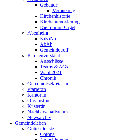
Gebäude
Vermietung
Kirchenhistorie
Kirchenrenovierung
Die Stumm-Orgel
Abenheim
KiKiNa
AbAb
Gemeindetreff
Kirchenvorstand
Ausschüsse
Teams & AGs
Wahl 2021
Chronik
Gemeindesekretär:in
Pfarrer:in
Kantor:in
Organist:in
Küster:in
Nachbarschaftsraum
Newsarchiv
Gemeindeleben
Gottesdienste
Corona
Anmeldungen