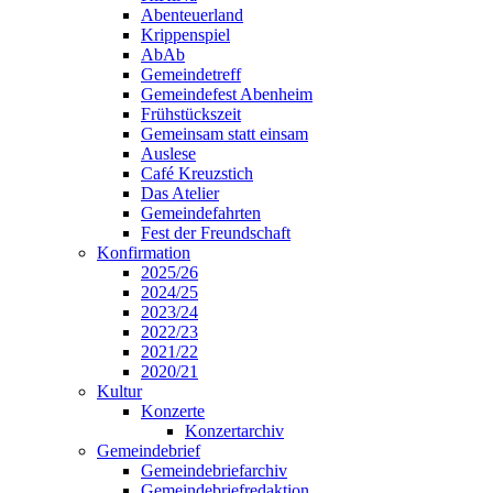
Abenteuerland
Krippenspiel
AbAb
Gemeindetreff
Gemeindefest Abenheim
Frühstückszeit
Gemeinsam statt einsam
Auslese
Café Kreuzstich
Das Atelier
Gemeindefahrten
Fest der Freundschaft
Konfirmation
2025/26
2024/25
2023/24
2022/23
2021/22
2020/21
Kultur
Konzerte
Konzertarchiv
Gemeindebrief
Gemeindebriefarchiv
Gemeindebriefredaktion