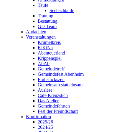
Taufe
Seebachtaufe
Trauung
Bestattung
GD-Team
Andachten
Veranstaltungen
Krümelkreis
KiKiNa
Abenteuerland
Krippenspiel
AbAb
Gemeindetreff
Gemeindefest Abenheim
Frühstückszeit
Gemeinsam statt einsam
Auslese
Café Kreuzstich
Das Atelier
Gemeindefahrten
Fest der Freundschaft
Konfirmation
2025/26
2024/25