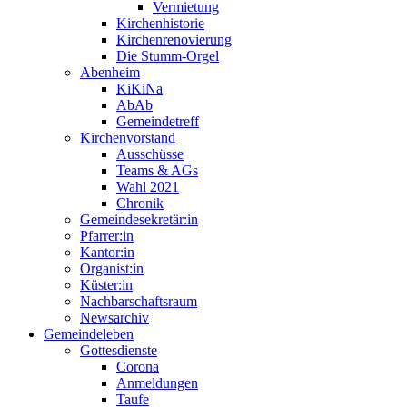
Vermietung
Kirchenhistorie
Kirchenrenovierung
Die Stumm-Orgel
Abenheim
KiKiNa
AbAb
Gemeindetreff
Kirchenvorstand
Ausschüsse
Teams & AGs
Wahl 2021
Chronik
Gemeindesekretär:in
Pfarrer:in
Kantor:in
Organist:in
Küster:in
Nachbarschaftsraum
Newsarchiv
Gemeindeleben
Gottesdienste
Corona
Anmeldungen
Taufe