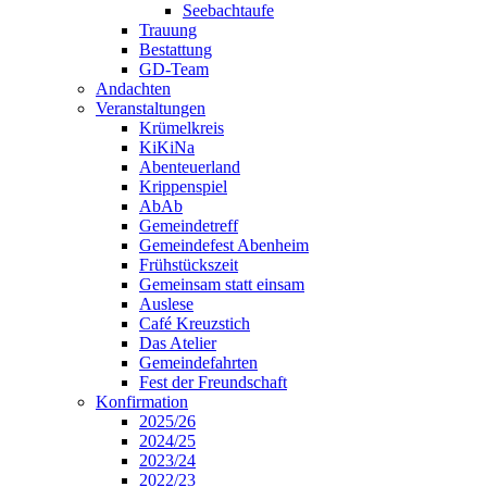
Seebachtaufe
Trauung
Bestattung
GD-Team
Andachten
Veranstaltungen
Krümelkreis
KiKiNa
Abenteuerland
Krippenspiel
AbAb
Gemeindetreff
Gemeindefest Abenheim
Frühstückszeit
Gemeinsam statt einsam
Auslese
Café Kreuzstich
Das Atelier
Gemeindefahrten
Fest der Freundschaft
Konfirmation
2025/26
2024/25
2023/24
2022/23