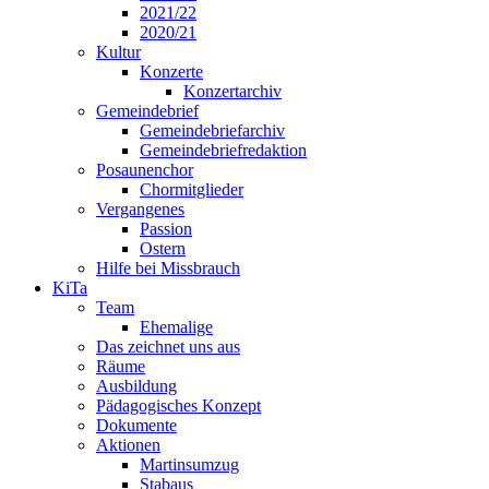
2021/22
2020/21
Kultur
Konzerte
Konzertarchiv
Gemeindebrief
Gemeindebriefarchiv
Gemeindebriefredaktion
Posaunenchor
Chormitglieder
Vergangenes
Passion
Ostern
Hilfe bei Missbrauch
KiTa
Team
Ehemalige
Das zeichnet uns aus
Räume
Ausbildung
Pädagogisches Konzept
Dokumente
Aktionen
Martinsumzug
Stabaus