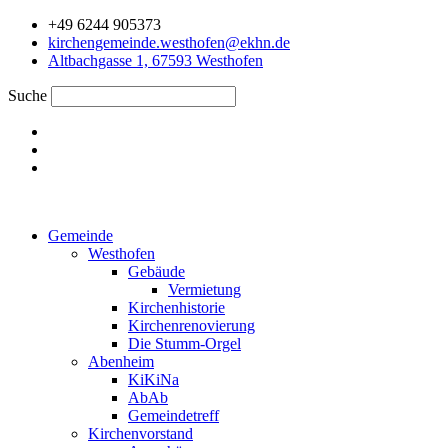
Zum
+49 6244 905373
Inhalt
kirchengemeinde.westhofen@ekhn.de
springen
Altbachgasse 1, 67593 Westhofen
Suche
Gemeinde
Westhofen
Gebäude
Vermietung
Kirchenhistorie
Kirchenrenovierung
Die Stumm-Orgel
Abenheim
KiKiNa
AbAb
Gemeindetreff
Kirchenvorstand