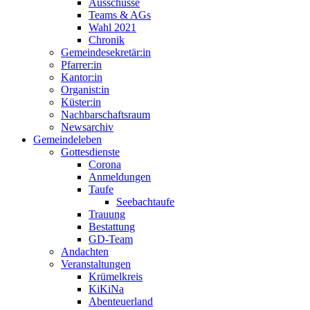
Ausschüsse
Teams & AGs
Wahl 2021
Chronik
Gemeindesekretär:in
Pfarrer:in
Kantor:in
Organist:in
Küster:in
Nachbarschaftsraum
Newsarchiv
Gemeindeleben
Gottesdienste
Corona
Anmeldungen
Taufe
Seebachtaufe
Trauung
Bestattung
GD-Team
Andachten
Veranstaltungen
Krümelkreis
KiKiNa
Abenteuerland