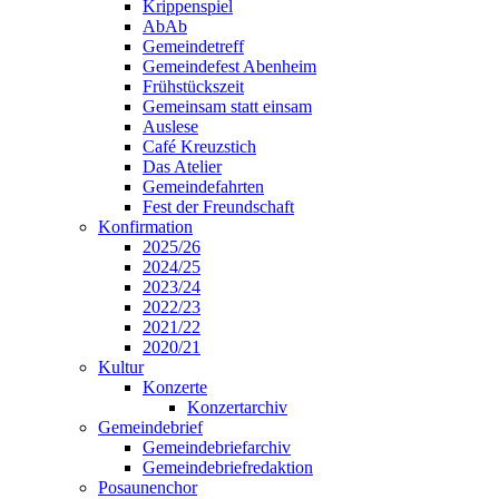
Krippenspiel
AbAb
Gemeindetreff
Gemeindefest Abenheim
Frühstückszeit
Gemeinsam statt einsam
Auslese
Café Kreuzstich
Das Atelier
Gemeindefahrten
Fest der Freundschaft
Konfirmation
2025/26
2024/25
2023/24
2022/23
2021/22
2020/21
Kultur
Konzerte
Konzertarchiv
Gemeindebrief
Gemeindebriefarchiv
Gemeindebriefredaktion
Posaunenchor