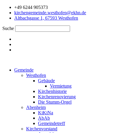
Zum
+49 6244 905373
Inhalt
kirchengemeinde.westhofen@ekhn.de
springen
Altbachgasse 1, 67593 Westhofen
Suche
Gemeinde
Westhofen
Gebäude
Vermietung
Kirchenhistorie
Kirchenrenovierung
Die Stumm-Orgel
Abenheim
KiKiNa
AbAb
Gemeindetreff
Kirchenvorstand