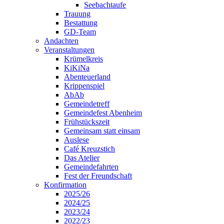
Seebachtaufe
Trauung
Bestattung
GD-Team
Andachten
Veranstaltungen
Krümelkreis
KiKiNa
Abenteuerland
Krippenspiel
AbAb
Gemeindetreff
Gemeindefest Abenheim
Frühstückszeit
Gemeinsam statt einsam
Auslese
Café Kreuzstich
Das Atelier
Gemeindefahrten
Fest der Freundschaft
Konfirmation
2025/26
2024/25
2023/24
2022/23