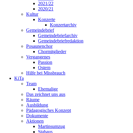
2021/22
2020/21
Kultur
Konzerte
Konzertarchiv
Gemeindebrief
Gemeindebriefarchiv
Gemeindebriefredaktion
Posaunenchor
Chormitglieder
Vergangenes
Passion
Ostern
Hilfe bei Missbrauch
KiTa
Team
Ehemalige
Das zeichnet uns aus
Räume
Ausbildung
Pädagogisches Konzept
Dokumente
Aktionen
Martinsumzug
Stabaus