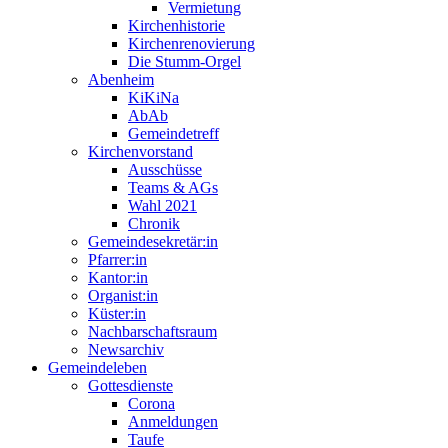
Vermietung
Kirchenhistorie
Kirchenrenovierung
Die Stumm-Orgel
Abenheim
KiKiNa
AbAb
Gemeindetreff
Kirchenvorstand
Ausschüsse
Teams & AGs
Wahl 2021
Chronik
Gemeindesekretär:in
Pfarrer:in
Kantor:in
Organist:in
Küster:in
Nachbarschaftsraum
Newsarchiv
Gemeindeleben
Gottesdienste
Corona
Anmeldungen
Taufe