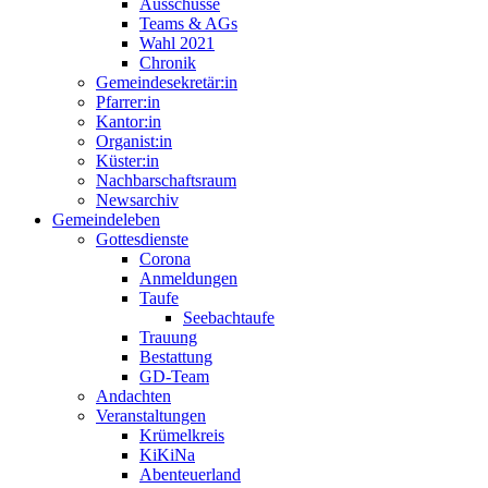
Ausschüsse
Teams & AGs
Wahl 2021
Chronik
Gemeindesekretär:in
Pfarrer:in
Kantor:in
Organist:in
Küster:in
Nachbarschaftsraum
Newsarchiv
Gemeindeleben
Gottesdienste
Corona
Anmeldungen
Taufe
Seebachtaufe
Trauung
Bestattung
GD-Team
Andachten
Veranstaltungen
Krümelkreis
KiKiNa
Abenteuerland