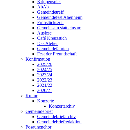
Krippenspiel
AbAb
Gemeindetreff
Gemeindefest Abenheim
Frühstückszeit
Gemeinsam statt einsam
Auslese
Café Kreuzstich
Das Atelier
Gemeindefahrten
Fest der Freundschaft
Konfirmation
2025/26
2024/25
2023/24
2022/23
2021/22
2020/21
Kultur
Konzerte
Konzertarchiv
Gemeindebrief
Gemeindebriefarchiv
Gemeindebriefredaktion
Posaunenchor