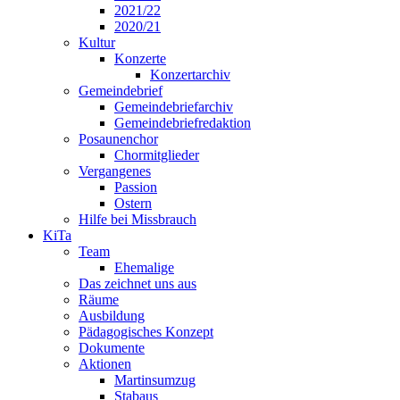
2021/22
2020/21
Kultur
Konzerte
Konzertarchiv
Gemeindebrief
Gemeindebriefarchiv
Gemeindebriefredaktion
Posaunenchor
Chormitglieder
Vergangenes
Passion
Ostern
Hilfe bei Missbrauch
KiTa
Team
Ehemalige
Das zeichnet uns aus
Räume
Ausbildung
Pädagogisches Konzept
Dokumente
Aktionen
Martinsumzug
Stabaus