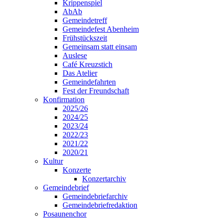
Krippenspiel
AbAb
Gemeindetreff
Gemeindefest Abenheim
Frühstückszeit
Gemeinsam statt einsam
Auslese
Café Kreuzstich
Das Atelier
Gemeindefahrten
Fest der Freundschaft
Konfirmation
2025/26
2024/25
2023/24
2022/23
2021/22
2020/21
Kultur
Konzerte
Konzertarchiv
Gemeindebrief
Gemeindebriefarchiv
Gemeindebriefredaktion
Posaunenchor