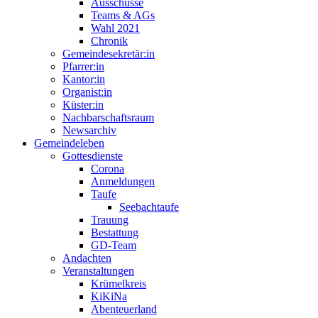
Ausschüsse
Teams & AGs
Wahl 2021
Chronik
Gemeindesekretär:in
Pfarrer:in
Kantor:in
Organist:in
Küster:in
Nachbarschaftsraum
Newsarchiv
Gemeindeleben
Gottesdienste
Corona
Anmeldungen
Taufe
Seebachtaufe
Trauung
Bestattung
GD-Team
Andachten
Veranstaltungen
Krümelkreis
KiKiNa
Abenteuerland