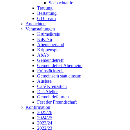
Seebachtaufe
Trauung
Bestattung
GD-Team
Andachten
Veranstaltungen
Krümelkreis
KiKiNa
Abenteuerland
Krippenspiel
AbAb
Gemeindetreff
Gemeindefest Abenheim
Frühstückszeit
Gemeinsam statt einsam
Auslese
Café Kreuzstich
Das Atelier
Gemeindefahrten
Fest der Freundschaft
Konfirmation
2025/26
2024/25
2023/24
2022/23