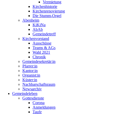
Vermietung
Kirchenhistorie
Kirchenrenovierung
Die Stumm-Orgel
Abenheim
KiKiNa
AbAb
Gemeindetreff
Kirchenvorstand
Ausschüsse
Teams & AGs
Wahl 2021
Chronik
Gemeindesekretär:in
Pfarrer:in
Kantor:in
Organist:in
Küster:in
Nachbarschaftsraum
Newsarchiv
Gemeindeleben
Gottesdienste
Corona
Anmeldungen
Taufe