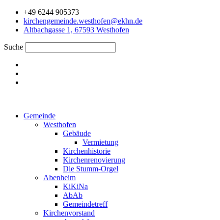
Zum
+49 6244 905373
Inhalt
kirchengemeinde.westhofen@ekhn.de
springen
Altbachgasse 1, 67593 Westhofen
Suche
Gemeinde
Westhofen
Gebäude
Vermietung
Kirchenhistorie
Kirchenrenovierung
Die Stumm-Orgel
Abenheim
KiKiNa
AbAb
Gemeindetreff
Kirchenvorstand