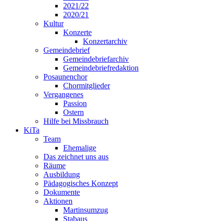
2021/22
2020/21
Kultur
Konzerte
Konzertarchiv
Gemeindebrief
Gemeindebriefarchiv
Gemeindebriefredaktion
Posaunenchor
Chormitglieder
Vergangenes
Passion
Ostern
Hilfe bei Missbrauch
KiTa
Team
Ehemalige
Das zeichnet uns aus
Räume
Ausbildung
Pädagogisches Konzept
Dokumente
Aktionen
Martinsumzug
Stabaus