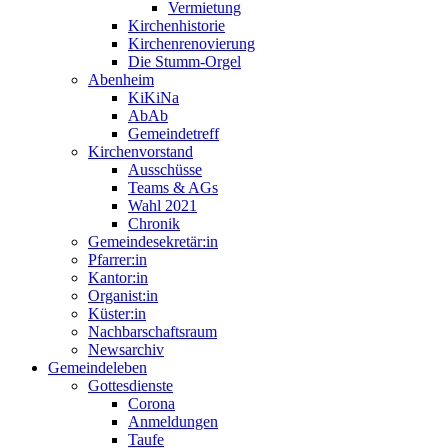
Vermietung
Kirchenhistorie
Kirchenrenovierung
Die Stumm-Orgel
Abenheim
KiKiNa
AbAb
Gemeindetreff
Kirchenvorstand
Ausschüsse
Teams & AGs
Wahl 2021
Chronik
Gemeindesekretär:in
Pfarrer:in
Kantor:in
Organist:in
Küster:in
Nachbarschaftsraum
Newsarchiv
Gemeindeleben
Gottesdienste
Corona
Anmeldungen
Taufe