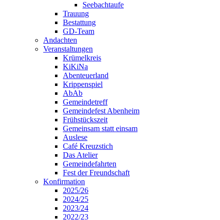
Seebachtaufe
Trauung
Bestattung
GD-Team
Andachten
Veranstaltungen
Krümelkreis
KiKiNa
Abenteuerland
Krippenspiel
AbAb
Gemeindetreff
Gemeindefest Abenheim
Frühstückszeit
Gemeinsam statt einsam
Auslese
Café Kreuzstich
Das Atelier
Gemeindefahrten
Fest der Freundschaft
Konfirmation
2025/26
2024/25
2023/24
2022/23