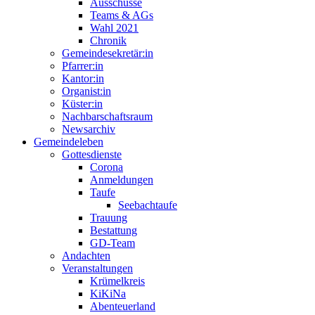
Ausschüsse
Teams & AGs
Wahl 2021
Chronik
Gemeindesekretär:in
Pfarrer:in
Kantor:in
Organist:in
Küster:in
Nachbarschaftsraum
Newsarchiv
Gemeindeleben
Gottesdienste
Corona
Anmeldungen
Taufe
Seebachtaufe
Trauung
Bestattung
GD-Team
Andachten
Veranstaltungen
Krümelkreis
KiKiNa
Abenteuerland