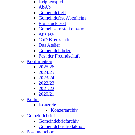
Krippenspiel
AbAb
Gemeindetreff
Gemeindefest Abenheim
Frühstückszeit
Gemeinsam statt einsam
Auslese
Café Kreuzstich
Das Atelier
Gemeindefahrten
Fest der Freundschaft
Konfirmation
2025/26
2024/25
2023/24
2022/23
2021/22
2020/21
Kultur
Konzerte
Konzertarchiv
Gemeindebrief
Gemeindebriefarchiv
Gemeindebriefredaktion
Posaunenchor