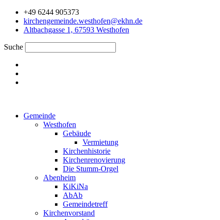
Zum
+49 6244 905373
Inhalt
kirchengemeinde.westhofen@ekhn.de
springen
Altbachgasse 1, 67593 Westhofen
Suche
Gemeinde
Westhofen
Gebäude
Vermietung
Kirchenhistorie
Kirchenrenovierung
Die Stumm-Orgel
Abenheim
KiKiNa
AbAb
Gemeindetreff
Kirchenvorstand